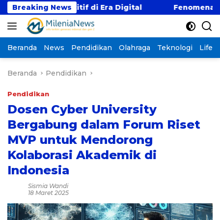
Langsung
mpetitif di Era Digital
Breaking News
Fenomena “Kabur Aja D
ke
konten
Beranda
News
Pendidikan
Olahraga
Teknologi
Lifest
Beranda
Pendidikan
Pendidikan
Dosen Cyber University
Bergabung dalam Forum Riset
MVP untuk Mendorong
Kolaborasi Akademik di
Indonesia
Sismia Wandi
18 Maret 2025