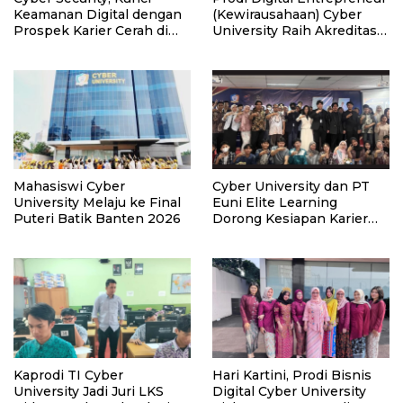
Keamanan Digital dengan
(Kewirausahaan) Cyber
Prospek Karier Cerah di
University Raih Akreditasi
Era Transformasi
Unggul
Teknologi
Mahasiswi Cyber
Cyber University dan PT
University Melaju ke Final
Euni Elite Learning
Puteri Batik Banten 2026
Dorong Kesiapan Karier
Mahasiswa Melalui
Seminar Strategi di Era AI
Kaprodi TI Cyber
Hari Kartini, Prodi Bisnis
University Jadi Juri LKS
Digital Cyber University