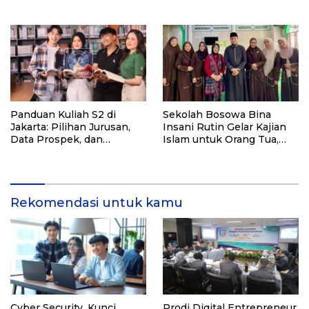
Lewat Program PKM
Menabung
Panduan Kuliah S2 di
Sekolah Bosowa Bina
Jakarta: Pilihan Jurusan,
Insani Rutin Gelar Kajian
Data Prospek, dan
Islam untuk Orang Tua,
Rekomendasi Kampus
Alumni, dan Masyarakat
Umum
Rekomendasi untuk kamu
Cyber Security, Kunci
Prodi Digital Entrepreneur