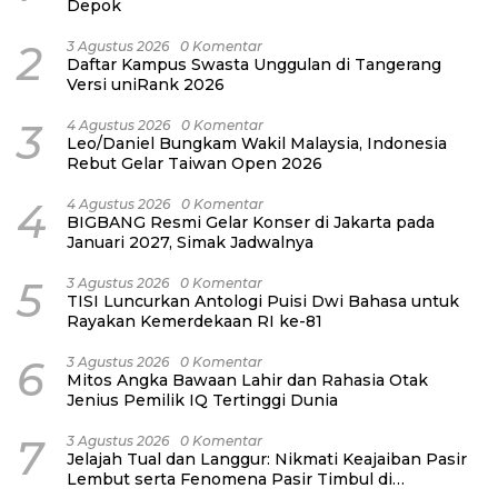
Depok
2
3 Agustus 2026
0 Komentar
Daftar Kampus Swasta Unggulan di Tangerang
Versi uniRank 2026
3
4 Agustus 2026
0 Komentar
Leo/Daniel Bungkam Wakil Malaysia, Indonesia
Rebut Gelar Taiwan Open 2026
4
4 Agustus 2026
0 Komentar
BIGBANG Resmi Gelar Konser di Jakarta pada
Januari 2027, Simak Jadwalnya
5
3 Agustus 2026
0 Komentar
TISI Luncurkan Antologi Puisi Dwi Bahasa untuk
Rayakan Kemerdekaan RI ke-81
6
3 Agustus 2026
0 Komentar
Mitos Angka Bawaan Lahir dan Rahasia Otak
Jenius Pemilik IQ Tertinggi Dunia
7
3 Agustus 2026
0 Komentar
Jelajah Tual dan Langgur: Nikmati Keajaiban Pasir
Lembut serta Fenomena Pasir Timbul di