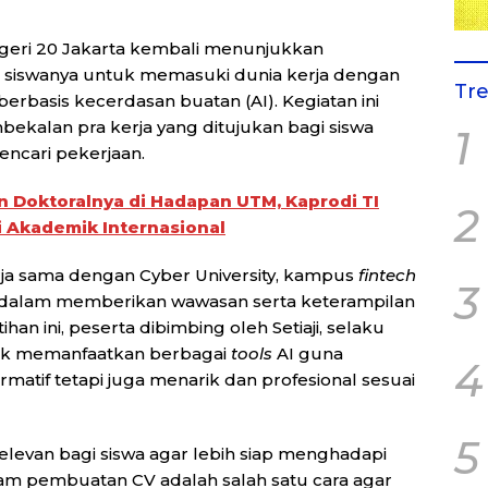
eri 20 Jakarta kembali menunjukkan
iswanya untuk memasuki dunia kerja dengan
Tr
rbasis kecerdasan buatan (AI). Kegiatan ini
kalan pra kerja yang ditujukan bagi siswa
1
encari pekerjaan.
n Doktoralnya di Hadapan UTM, Kaprodi TI
2
i Akademik Internasional
erja sama dengan Cyber University, kampus
fintech
3
n dalam memberikan wawasan serta keterampilan
han ini, peserta dibimbing oleh Setiaji, selaku
tuk memanfaatkan berbagai
tools
AI guna
4
matif tetapi juga menarik dan profesional sesuai
5
elevan bagi siswa agar lebih siap menghadapi
lam pembuatan CV adalah salah satu cara agar