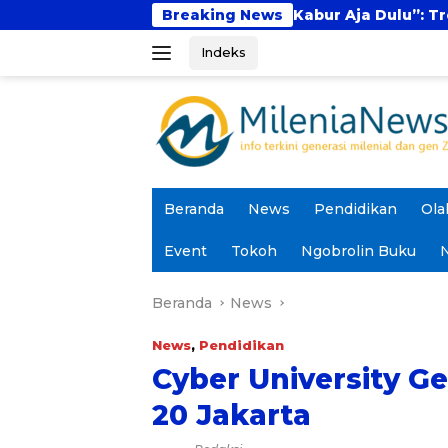
Langsung
Fenomena “Kabur Aja Dulu”: Tren Sesaat atau Lan
Breaking News
ke
Indeks
konten
Beranda
News
Pendidikan
Ola
Event
Tokoh
Ngobrolin Buku
N
Beranda
News
News
,
Pendidikan
Cyber University Ge
20 Jakarta