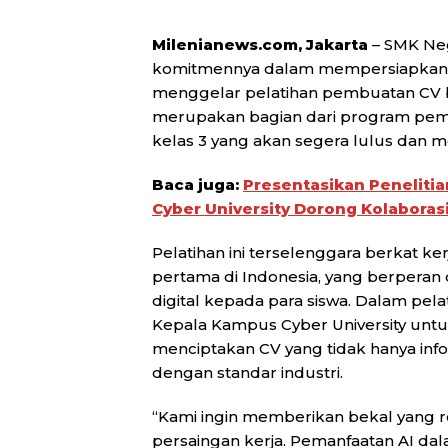
Milenianews.com, Jakarta
– SMK Neg
komitmennya dalam mempersiapkan s
menggelar pelatihan pembuatan CV be
merupakan bagian dari program pembe
kelas 3 yang akan segera lulus dan m
Baca juga:
Presentasikan Penelitia
Cyber University Dorong Kolaboras
Pelatihan ini terselenggara berkat k
pertama di Indonesia, yang berpera
digital kepada para siswa. Dalam pelati
Kepala Kampus Cyber University un
menciptakan CV yang tidak hanya infor
dengan standar industri.
“Kami ingin memberikan bekal yang r
persaingan kerja. Pemanfaatan AI da