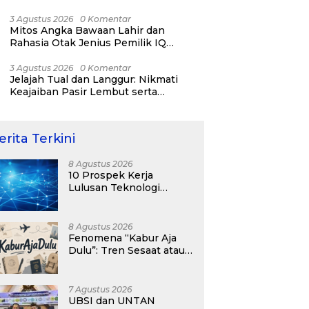
RI ke-81
3 Agustus 2026
0 Komentar
Mitos Angka Bawaan Lahir dan
Rahasia Otak Jenius Pemilik IQ
Tertinggi Dunia
3 Agustus 2026
0 Komentar
Jelajah Tual dan Langgur: Nikmati
Keajaiban Pasir Lembut serta
Fenomena Pasir Timbul di Kepulauan
Kei
erita Terkini
8 Agustus 2026
10 Prospek Kerja
Lulusan Teknologi
Informasi yang
Menjanjikan dengan Gaji
Kompetitif di Era Digital
8 Agustus 2026
Fenomena “Kabur Aja
Dulu”: Tren Sesaat atau
Langkah Strategis
Membangun Masa
Depan?
7 Agustus 2026
UBSI dan UNTAN