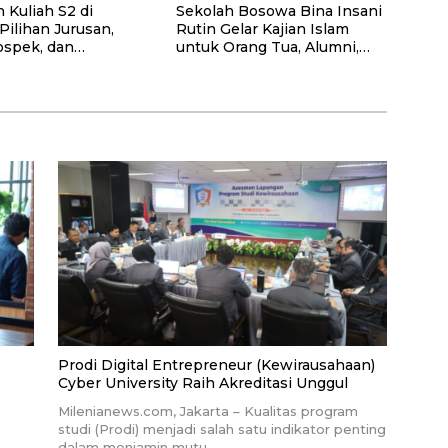
 Kuliah S2 di
Sekolah Bosowa Bina Insani
 Pilihan Jurusan,
Rutin Gelar Kajian Islam
ospek, dan
untuk Orang Tua, Alumni,
ndasi Kampus
dan Masyarakat Umum
Prodi Digital Entrepreneur (Kewirausahaan)
Cyber University Raih Akreditasi Unggul
Milenianews.com, Jakarta – Kualitas program
studi (Prodi) menjadi salah satu indikator penting
dalam menjamin mutu…