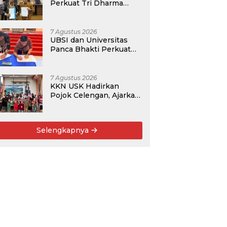
Perkuat Tri Dharma
Lewat Kolaborasi
Akademik
7 Agustus 2026
UBSI dan Universitas
Panca Bhakti Perkuat
Kolaborasi Akademik
Lewat Program PKM
7 Agustus 2026
KKN USK Hadirkan
Pojok Celengan, Ajarkan
Anak Desa Pohroh
Gemar Menabung
Selengkapnya