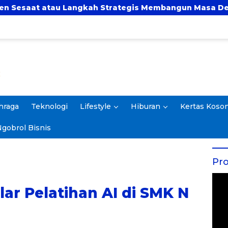
gkah Strategis Membangun Masa Depan?
UBSI da
hraga
Teknologi
Lifestyle
Hiburan
Kertas Koso
gobrol Bisnis
Pro
lar Pelatihan AI di SMK N