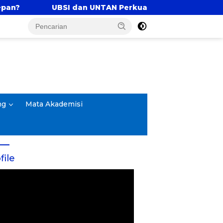
n UNTAN Perkuat Tri Dharma Lewat Kolaborasi Akademi
ng
Mata Akademisi
file