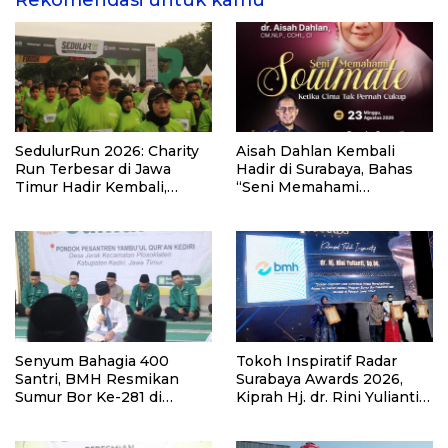
SedulurRun 2026: Charity
Aisah Dahlan Kembali
Run Terbesar di Jawa
Hadir di Surabaya, Bahas
Timur Hadir Kembali,
“Seni Memahami
Targetkan 3.000 Peserta
Soulmate: Ketika Cinta Tak
untuk Dukung Pendidikan
Pernah Cukup”
Santri dan Guru Honorer
Senyum Bahagia 400
Tokoh Inspiratif Radar
Santri, BMH Resmikan
Surabaya Awards 2026,
Sumur Bor Ke-281 di
Kiprah Hj. dr. Rini Yulianti
Ponpes Yambu’ul Quran
Hadirkan Manfaat hingga
Kediri
Pelosok Bersama BMH