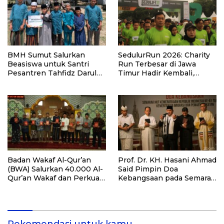
BMH Sumut Salurkan
SedulurRun 2026: Charity
Beasiswa untuk Santri
Run Terbesar di Jawa
Pesantren Tahfidz Darul
Timur Hadir Kembali,
Hijrah Deli Serdang
Targetkan 3.000 Peserta
untuk Dukung Pendidikan
Santri dan Guru Honorer
Badan Wakaf Al-Qur’an
Prof. Dr. KH. Hasani Ahmad
(BWA) Salurkan 40.000 Al-
Said Pimpin Doa
Qur’an Wakaf dan Perkuat
Kebangsaan pada Semarak
Pemberdayaan Masyarakat
HUT Kemerdekaan RI Ke-
di Kalimantan Barat
81 di Kementerian Imigrasi
dan Pemasyarakatan RI
Rekomendasi untuk kamu