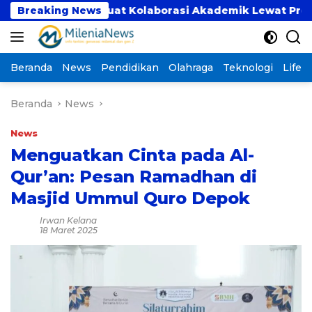
Langsung
kti Perkuat Kolaborasi Akademik Lewat Program PKM
Breaking News
ke
konten
Beranda
News
Pendidikan
Olahraga
Teknologi
Lifest
Beranda
News
News
Menguatkan Cinta pada Al-
Qur’an: Pesan Ramadhan di
Masjid Ummul Quro Depok
Irwan Kelana
18 Maret 2025