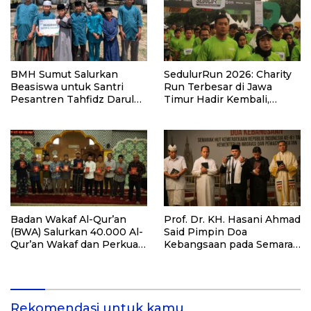
BMH Sumut Salurkan
SedulurRun 2026: Charity
Beasiswa untuk Santri
Run Terbesar di Jawa
Pesantren Tahfidz Darul
Timur Hadir Kembali,
Hijrah Deli Serdang
Targetkan 3.000 Peserta
untuk Dukung Pendidikan
Santri dan Guru Honorer
Badan Wakaf Al-Qur’an
Prof. Dr. KH. Hasani Ahmad
(BWA) Salurkan 40.000 Al-
Said Pimpin Doa
Qur’an Wakaf dan Perkuat
Kebangsaan pada Semarak
Pemberdayaan Masyarakat
HUT Kemerdekaan RI Ke-
di Kalimantan Barat
81 di Kementerian Imigrasi
dan Pemasyarakatan RI
Rekomendasi untuk kamu