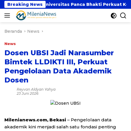
Langsung
BSI dan Universitas Panca Bhakti Perkuat Kolaborasi
Breaking News
ke
konten
Beranda
News
News
Dosen UBSI Jadi Narasumber
Bimtek LLDIKTI III, Perkuat
Pengelolaan Data Akademik
Dosen
Reyvan Aldyan Yahya
23 Juni 2026
Milenianews.com, Bekasi
– Pengelolaan data
akademik kini menjadi salah satu fondasi penting