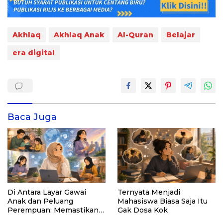
Akhlaq
Akhlaq Anak
Al-Quran
Belajar
era digital
Baca Juga
Di Antara Layar Gawai
Ternyata Menjadi
Anak dan Peluang
Mahasiswa Biasa Saja Itu
Perempuan: Memastikan
Gak Dosa Kok
AI Tetap Tunduk pada