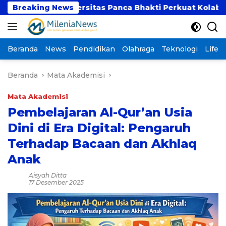
Langsung
n Universitas Panca Bhakti Perkuat Kolaborasi Akade
Breaking News
ke
konten
Beranda
News
Pendidikan
Olahraga
Teknologi
Lifest
Beranda
Mata Akademisi
Mata Akademisi
Pembelajaran Al-Qur’an Usia
Dini di Era Digital: Pengaruh
Terhadap Bacaan dan Akhlaq
Anak
Aisyah Ditta
17 Desember 2025