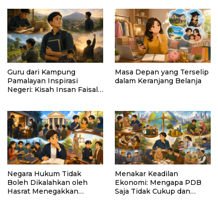
Kemanusiaan
Guru dari Kampung
Masa Depan yang Terselip
Pamalayan Inspirasi
dalam Keranjang Belanja
Negeri: Kisah Insan Faisal
Ibrahim Diabadikan dalam
Buku “Inspirasi dari
Pelosok Negeri”
Negara Hukum Tidak
Menakar Keadilan
Boleh Dikalahkan oleh
Ekonomi: Mengapa PDB
Hasrat Menegakkan
Saja Tidak Cukup dan
Hukum
Bagaimana Maqasid al-
Shariah Menjadi Solusi