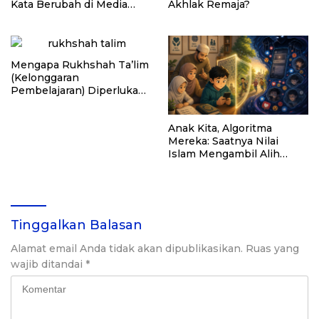
Kata Berubah di Media
Akhlak Remaja?
Sosial
Mengapa Rukhshah Ta’lim
(Kelonggaran
Pembelajaran) Diperlukan
dalam Realitas Pendidikan
Anak Kita, Algoritma
Mereka: Saatnya Nilai
Islam Mengambil Alih
Kemudi Media Sosial
Tinggalkan Balasan
Alamat email Anda tidak akan dipublikasikan.
Ruas yang
wajib ditandai
*