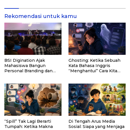
Rekomendasi untuk kamu
BSI Digination Ajak
Ghosting: Ketika Sebuah
Mahasiswa Bangun
Kata Bahasa Inggris
Personal Branding dan
“Menghantui” Cara Kita
Bijak Bermedia Sosial
Memaknai Putus Kontak
Sejak Kuliah
“Spill” Tak Lagi Berarti
Di Tengah Arus Media
Tumpah: Ketika Makna
Sosial: Siapa yang Menjaga