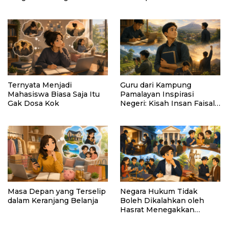
Membangun Masa Depan?
AI Tetap Tunduk pada
Kemanusiaan
Ternyata Menjadi
Guru dari Kampung
Mahasiswa Biasa Saja Itu
Pamalayan Inspirasi
Gak Dosa Kok
Negeri: Kisah Insan Faisal
Ibrahim Diabadikan dalam
Buku “Inspirasi dari
Pelosok Negeri”
Masa Depan yang Terselip
Negara Hukum Tidak
dalam Keranjang Belanja
Boleh Dikalahkan oleh
Hasrat Menegakkan
Hukum