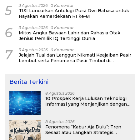
5
3 Agustus 2026
0 Komentar
TISI Luncurkan Antologi Puisi Dwi Bahasa untuk
Rayakan Kemerdekaan RI ke-81
6
3 Agustus 2026
0 Komentar
Mitos Angka Bawaan Lahir dan Rahasia Otak
Jenius Pemilik IQ Tertinggi Dunia
7
3 Agustus 2026
0 Komentar
Jelajah Tual dan Langgur: Nikmati Keajaiban Pasir
Lembut serta Fenomena Pasir Timbul di
Kepulauan Kei
Berita Terkini
8 Agustus 2026
10 Prospek Kerja Lulusan Teknologi
Informasi yang Menjanjikan dengan
Gaji Kompetitif di Era Digital
8 Agustus 2026
Fenomena “Kabur Aja Dulu”: Tren
Sesaat atau Langkah Strategis
Membangun Masa Depan?