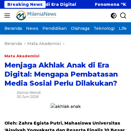
Langsung
titif di Era Digital
Breaking News
Fenomena “Kabur Aja Dulu
ke
konten
Beranda
News
Pendidikan
Olahraga
Teknologi
Lifest
Beranda
Mata Akademisi
Mata Akademisi
Menjaga Akhlak Anak di Era
Digital: Mengapa Pembatasan
Media Sosial Perlu Dilakukan?
Sismia Wandi
30 Juni 2026
Oleh: Zahra Egista Putri, Mahasiswa
Universitas
‘Aisyiyah Yogyakarta dan Peserta Finalis 10 Besar