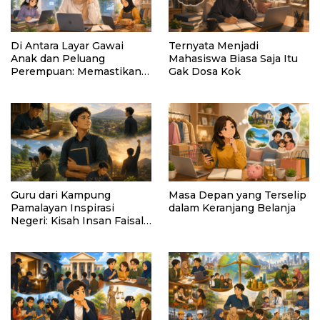
Di Antara Layar Gawai
Ternyata Menjadi
Anak dan Peluang
Mahasiswa Biasa Saja Itu
Perempuan: Memastikan
Gak Dosa Kok
AI Tetap Tunduk pada
Kemanusiaan
Guru dari Kampung
Masa Depan yang Terselip
Pamalayan Inspirasi
dalam Keranjang Belanja
Negeri: Kisah Insan Faisal
Ibrahim Diabadikan dalam
Buku “Inspirasi dari
Pelosok Negeri”