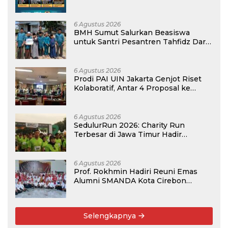
atau Madrasah
6 Agustus 2026
BMH Sumut Salurkan Beasiswa
untuk Santri Pesantren Tahfidz Darul
Hijrah Deli Serdang
6 Agustus 2026
Prodi PAI UIN Jakarta Genjot Riset
Kolaboratif, Antar 4 Proposal ke
Kompetisi BRIN 2026
6 Agustus 2026
SedulurRun 2026: Charity Run
Terbesar di Jawa Timur Hadir
Kembali, Targetkan 3.000 Peserta
untuk Dukung Pendidikan Santri dan
Guru Honorer
6 Agustus 2026
Prof. Rokhmin Hadiri Reuni Emas
Alumni SMANDA Kota Cirebon
Angkatan 76: 50 Tahun Lalu Kita
Pernah Bersama
Selengkapnya