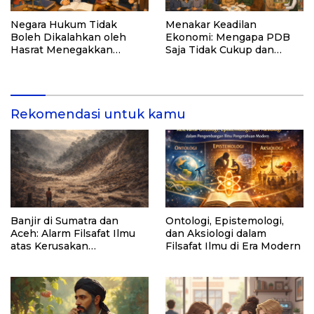
Negara Hukum Tidak
Menakar Keadilan
Boleh Dikalahkan oleh
Ekonomi: Mengapa PDB
Hasrat Menegakkan
Saja Tidak Cukup dan
Hukum
Bagaimana Maqasid al-
Shariah Menjadi Solusi
Rekomendasi untuk kamu
Banjir di Sumatra dan
Ontologi, Epistemologi,
Aceh: Alarm Filsafat Ilmu
dan Aksiologi dalam
atas Kerusakan
Filsafat Ilmu di Era Modern
Lingkungan