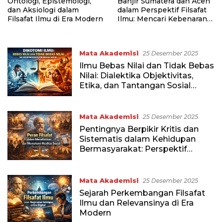
Ontologi, Epistemologi,
Banjir Sumatera dan Aceh
dan Aksiologi dalam
dalam Perspektif Filsafat
Filsafat Ilmu di Era Modern
Ilmu: Mencari Kebenaran
di Balik Bencana
Mata Akademisi
25 Desember 2025
Ilmu Bebas Nilai dan Tidak Bebas
Nilai: Dialektika Objektivitas,
Etika, dan Tantangan Sosial
Kontemporer
Mata Akademisi
25 Desember 2025
Pentingnya Berpikir Kritis dan
Sistematis dalam Kehidupan
Bermasyarakat: Perspektif
Filsafat Ilmu
Mata Akademisi
25 Desember 2025
Sejarah Perkembangan Filsafat
Ilmu dan Relevansinya di Era
Modern