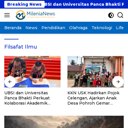
Langsung
ik
Breaking News
UBSI dan Universitas Panca Bhakti Perkuat 
ke
konten
Beranda
News
Pendidikan
Olahraga
Teknologi
Lifest
Filsafat Ilmu
UBSI dan Universitas
KKN USK Hadirkan Pojok
Panca Bhakti Perkuat
Celengan, Ajarkan Anak
Kolaborasi Akademik
Desa Pohroh Gemar
Lewat Program PKM
Menabung