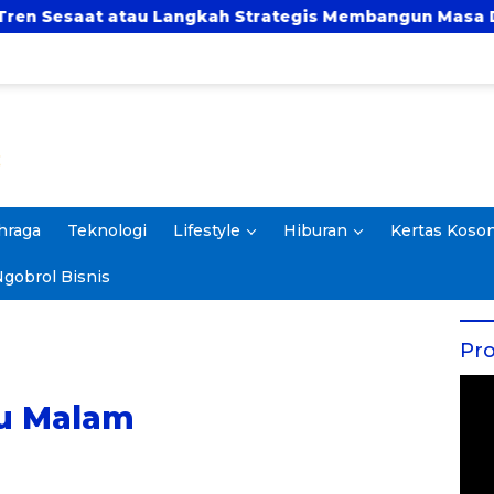
u Langkah Strategis Membangun Masa Depan?
UB
hraga
Teknologi
Lifestyle
Hiburan
Kertas Koso
gobrol Bisnis
Pro
tu Malam