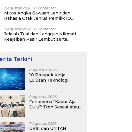
RI ke-81
3 Agustus 2026
0 Komentar
Mitos Angka Bawaan Lahir dan
Rahasia Otak Jenius Pemilik IQ
Tertinggi Dunia
3 Agustus 2026
0 Komentar
Jelajah Tual dan Langgur: Nikmati
Keajaiban Pasir Lembut serta
Fenomena Pasir Timbul di Kepulauan
Kei
erita Terkini
8 Agustus 2026
10 Prospek Kerja
Lulusan Teknologi
Informasi yang
Menjanjikan dengan Gaji
Kompetitif di Era Digital
8 Agustus 2026
Fenomena “Kabur Aja
Dulu”: Tren Sesaat atau
Langkah Strategis
Membangun Masa
Depan?
7 Agustus 2026
UBSI dan UNTAN