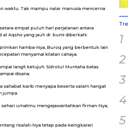
dan waktu. Tak mampu nalar manusia mencerna
Tr
 setara empat puluh hari perjalanan antara
d al Aqsho yang jauh di bumi diberkahi.
1
irimkan hamba-Nya, Buroq yang berbentuk lain
cepatan menyamai kilatan cahaya.
2
ampai langit ketujuh. Sidrotul Muntaha batas
ampai disana.
3
na sahabat karib menyapa beserta salam hangat
h jumpa.
4
li sehari umatmu mengejawantahkan firman-Nya,
5
nentang risalah-Nya tetap pada keingkaran