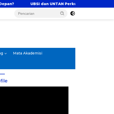
SI dan UNTAN Perkuat Tri Dharma Lewat Kolaborasi Ak
ng
Mata Akademisi
file