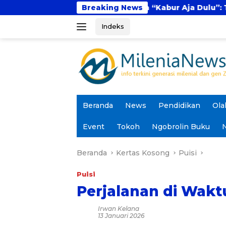
Langsung
l
Fenomena “Kabur Aja Dulu”: Tren Sesaat ata
Breaking News
ke
Indeks
konten
Beranda
News
Pendidikan
Ola
Event
Tokoh
Ngobrolin Buku
N
Beranda
Kertas Kosong
Puisi
Puisi
Perjalanan di Wak
Irwan Kelana
13 Januari 2026