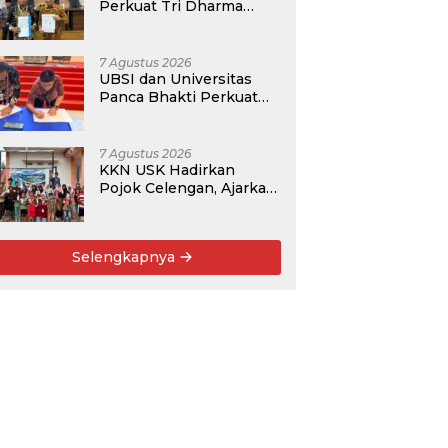
Perkuat Tri Dharma
Lewat Kolaborasi
Akademik
7 Agustus 2026
UBSI dan Universitas
Panca Bhakti Perkuat
Kolaborasi Akademik
Lewat Program PKM
7 Agustus 2026
KKN USK Hadirkan
Pojok Celengan, Ajarkan
Anak Desa Pohroh
Gemar Menabung
Selengkapnya