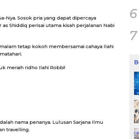
6
-Nya. Sosok pria yang dapat dipercaya
s Shiddiq perisai utama kisah perjalanan Nabi
7
ktu malam tetap kokoh membersamai cahaya llahi
matahari.
B
k meraih ridho Ilahi Robbi!
 adalah nama penanya. Lulusan Sarjana Ilmu
 travelling.