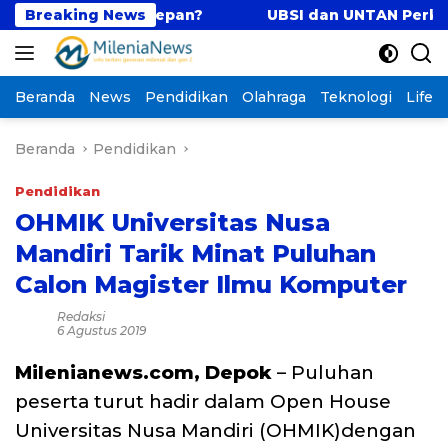
Langsung
ngun Masa Depan?
Breaking News
UBSI dan UNTAN Perkuat Tri 
ke
konten
Beranda
News
Pendidikan
Olahraga
Teknologi
Lifest
Beranda
Pendidikan
Pendidikan
OHMIK Universitas Nusa
Mandiri Tarik Minat Puluhan
Calon Magister Ilmu Komputer
Redaksi
6 Agustus 2019
Milenianews.com, Depok
– Puluhan
peserta turut hadir dalam Open House
Universitas Nusa Mandiri (OHMIK)dengan