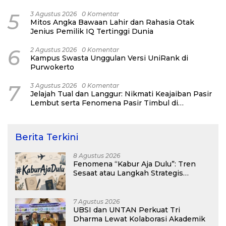
5
3 Agustus 2026
0 Komentar
Mitos Angka Bawaan Lahir dan Rahasia Otak
Jenius Pemilik IQ Tertinggi Dunia
6
2 Agustus 2026
0 Komentar
Kampus Swasta Unggulan Versi UniRank di
Purwokerto
7
3 Agustus 2026
0 Komentar
Jelajah Tual dan Langgur: Nikmati Keajaiban Pasir
Lembut serta Fenomena Pasir Timbul di
Kepulauan Kei
Berita Terkini
8 Agustus 2026
Fenomena “Kabur Aja Dulu”: Tren
Sesaat atau Langkah Strategis
Membangun Masa Depan?
7 Agustus 2026
UBSI dan UNTAN Perkuat Tri
Dharma Lewat Kolaborasi Akademik