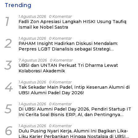
Trending
1
1 Agustus 2026
0 Komentar
Fadli Zon Apresiasi Langkah HISKI Usung Taufiq
Ismail ke Nobel Sastra
2
1 Agustus 2026
0 Komentar
PAHAM Insight Hadirkan Diskusi Mendalam:
Perpres LGBT Dianalisis sebagai Strategi
Pertahanan Negara Bukan Ancaman Individual
3
7 Agustus 2026
0 Komentar
UBSI dan UNTAN Perkuat Tri Dharma Lewat
Kolaborasi Akademik
4
1 Agustus 2026
0 Komentar
Tak Sekadar Main Padel, Intip Keseruan Alumni di
UBSI Alumni Padel Day 2026!
5
1 Agustus 2026
0 Komentar
Di UBSI Alumni Padel Day 2026, Pendiri Startup IT
Ini Cerita Soal Bisnis ERP, AI, dan Pentingnya
Network Alumni
6
1 Agustus 2026
0 Komentar
Dulu Pusing Nyari Kerja, Alumni Ini Bagikan Lika-
Liku Karier Perbankan Hingga Nostalgia di UBSI