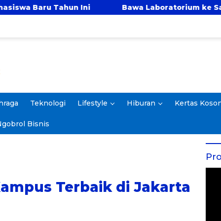
Bawa Laboratorium ke Sawah, IPB University Safari
hraga
Teknologi
Lifestyle
Hiburan
Kertas Koso
gobrol Bisnis
Pro
ampus Terbaik di Jakarta