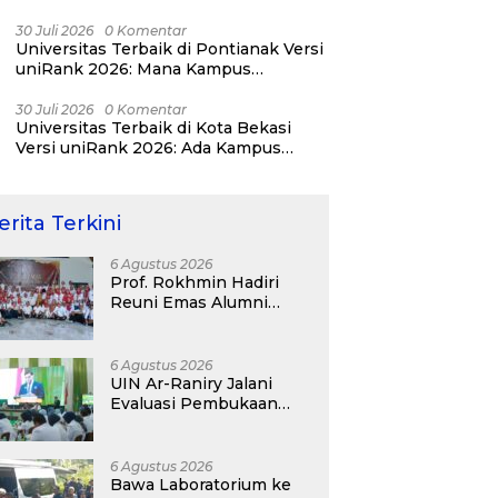
untuk Kelurahan Cipinang Melayu
30 Juli 2026
0 Komentar
Universitas Terbaik di Pontianak Versi
uniRank 2026: Mana Kampus
Impianmu?
30 Juli 2026
0 Komentar
Universitas Terbaik di Kota Bekasi
Versi uniRank 2026: Ada Kampus
Digital Kreatif!
erita Terkini
6 Agustus 2026
Prof. Rokhmin Hadiri
Reuni Emas Alumni
SMANDA Kota Cirebon
Angkatan 76: 50 Tahun
Lalu Kita Pernah
6 Agustus 2026
Bersama
UIN Ar-Raniry Jalani
Evaluasi Pembukaan
Prodi Kedokteran,
Target Terima
Mahasiswa Baru Tahun
6 Agustus 2026
Ini
Bawa Laboratorium ke