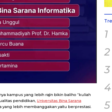
Tr
1
2
3
4
a kampus yang lebih rajin bikin baliho “kuliah
alitas pendidikan,
Universitas Bina Sarana
5
a yang lebih membanggakan yaitu berprestasi.