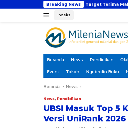
Langsung
edokteran, Target Terima Mahasiswa Baru Tahun Ini
Breaking News
ke
Indeks
konten
Beranda
News
Pendidikan
Ola
Event
Tokoh
Ngobrolin Buku
N
Beranda
News
News
,
Pendidikan
UBSI Masuk Top 5 K
Versi UniRank 2026