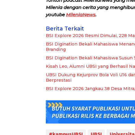
Tonton podcast Milenianews yang me
Milenia dengan cerita yang menghibur, 
youtube
MileniaNews
.
Berita Terkait
BSI Explore 2026 Resmi Dimulai, 228 M
BSI Digination Bekali Mahasiswa Menang
Branding
BSI Digination Bekali Mahasiswa Susun 
Kisah Leo, Alumni UBSI yang Berhasil Na
UBSI Dukung Kejurprov Bola Voli U16 dan
Berprestasi
BSI Explore 2026 Jangkau 38 Desa Mitra
#kampusUBSI
UBSI
Universita