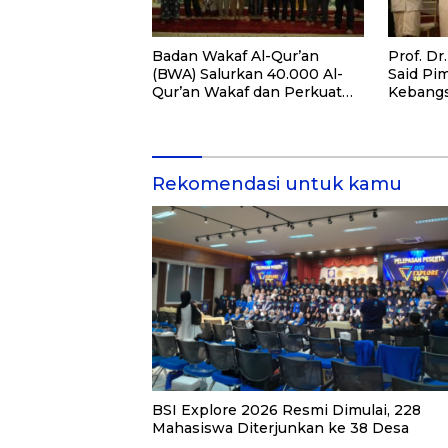
Badan Wakaf Al-Qur’an
Prof. D
(BWA) Salurkan 40.000 Al-
Said Pi
Qur’an Wakaf dan Perkuat
Kebangs
Pemberdayaan Masyarakat
HUT Kem
di Kalimantan Barat
di Keme
Pemasya
Rekomendasi untuk kamu
BSI Explore 2026 Resmi Dimulai, 228
Mahasiswa Diterjunkan ke 38 Desa