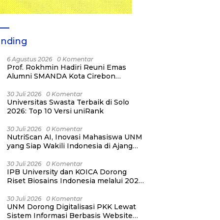
ending
6 Agustus 2026
0 Komentar
Prof. Rokhmin Hadiri Reuni Emas
Alumni SMANDA Kota Cirebon
Angkatan 76: 50 Tahun Lalu Kita
Pernah Bersama
30 Juli 2026
0 Komentar
Universitas Swasta Terbaik di Solo
2026: Top 10 Versi uniRank
30 Juli 2026
0 Komentar
NutriScan AI, Inovasi Mahasiswa UNM
yang Siap Wakili Indonesia di Ajang
YESIST12 Internasional 2026
30 Juli 2026
0 Komentar
IPB University dan KOICA Dorong
Riset Biosains Indonesia melalui 2026
NICAB Workshop
30 Juli 2026
0 Komentar
UNM Dorong Digitalisasi PKK Lewat
Sistem Informasi Berbasis Website