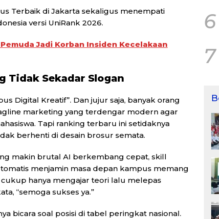
us Terbaik di Jakarta sekaligus menempati
6
donesia versi UniRank 2026.
Pemuda Jadi Korban Insiden Kecelakaan
7
ng Tidak Sekadar Slogan
B
s Digital Kreatif”. Dan jujur saja, banyak orang
tagline marketing yang terdengar modern agar
asiswa. Tapi ranking terbaru ini setidaknya
dak berhenti di desain brosur semata.
ang makin brutal AI berkembang cepat, skill
agi otomatis menjamin masa depan kampus memang
ak cukup hanya mengajar teori lalu melepas
ata, “semoga sukses ya.”
a bicara soal posisi di tabel peringkat nasional.