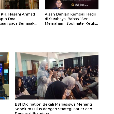
r. KH. Hasani Ahmad
Aisah Dahlan Kembali Hadir
mpin Doa
di Surabaya, Bahas “Seni
aan pada Semarak
Memahami Soulmate: Ketika
erdekaan RI Ke-81
Cinta Tak Pernah Cukup”
nterian Imigrasi dan
rakatan RI
BSI Digination Bekali Mahasiswa Menang
Sebelum Lulus dengan Strategi Karier dan
Personal Branding