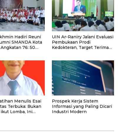
okhmin Hadiri Reuni
UIN Ar-Raniry Jalani Evaluasi
lumni SMANDA Kota
Pembukaan Prodi
 Angkatan 76: 50
Kedokteran, Target Terima
alu Kita Pernah
Mahasiswa Baru Tahun Ini
a
atihan Menulis Esai
Prospek Kerja Sistem
itas Terbuka: Bukan
Informasi yang Paling Dicari
ikut Lomba, Ini
Industri Modern
atan Membuktikan
imu