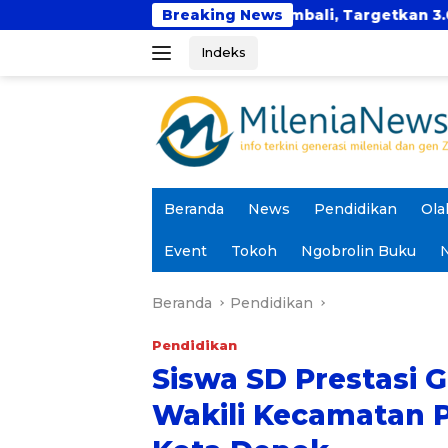
Langsung
r Hadir Kembali, Targetkan 3.000 Peserta untuk Dukung
Breaking News
ke
Indeks
konten
Beranda
News
Pendidikan
Ola
Event
Tokoh
Ngobrolin Buku
N
Beranda
Pendidikan
Pendidikan
Siswa SD Prestasi G
Wakili Kecamatan 