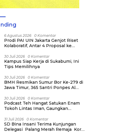
ending
6 Agustus 2026
0 Komentar
Prodi PAI UIN Jakarta Genjot Riset
Kolaboratif, Antar 4 Proposal ke
Kompetisi BRIN 2026
30 Juli 2026
0 Komentar
Kampus Siap Kerja di Sukabumi, Ini
Tips Memilihnya
30 Juli 2026
0 Komentar
BMH Resmikan Sumur Bor Ke-279 di
Jawa Timur, 365 Santri Ponpes Al
Harun Kediri Kini Nikmati Air Bersih
30 Juli 2026
0 Komentar
Podcast Teh Hangat Satukan Enam
Tokoh Lintas Iman, Gaungkan
Persaudaraan dan Kemanusiaan
31 Juli 2026
0 Komentar
SD Bina Insani Terima Kunjungan
Delegasi Palang Merah Remaja Korea