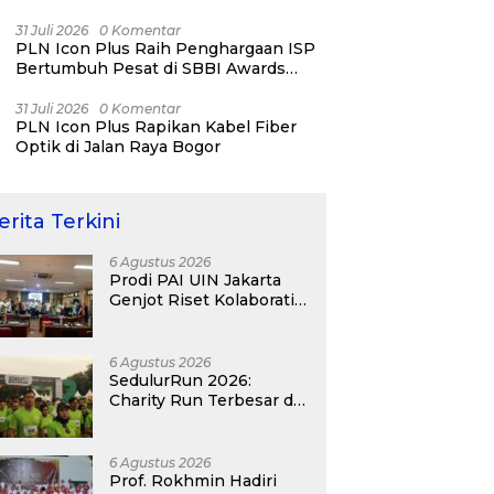
dan PMI Kota Bogor
31 Juli 2026
0 Komentar
PLN Icon Plus Raih Penghargaan ISP
Bertumbuh Pesat di SBBI Awards
2026
31 Juli 2026
0 Komentar
PLN Icon Plus Rapikan Kabel Fiber
Optik di Jalan Raya Bogor
erita Terkini
6 Agustus 2026
Prodi PAI UIN Jakarta
Genjot Riset Kolaboratif,
Antar 4 Proposal ke
Kompetisi BRIN 2026
6 Agustus 2026
SedulurRun 2026:
Charity Run Terbesar di
Jawa Timur Hadir
Kembali, Targetkan
3.000 Peserta untuk
6 Agustus 2026
Dukung Pendidikan
Prof. Rokhmin Hadiri