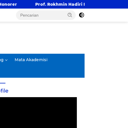
min Hadiri Reuni Emas Alumni SMANDA Kota Cirebon Ang
ng
Mata Akademisi
file