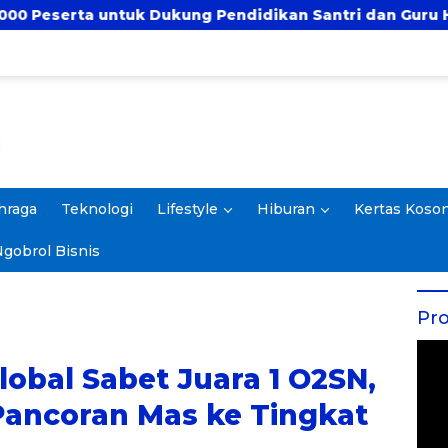
 Pendidikan Santri dan Guru Honorer
Prof. Rokh
hraga
Teknologi
Lifestyle
Hiburan
Kertas Koso
gobrol Bisnis
Pro
lobal Sabet Juara 1 O2SN,
Pancoran Mas ke Tingkat