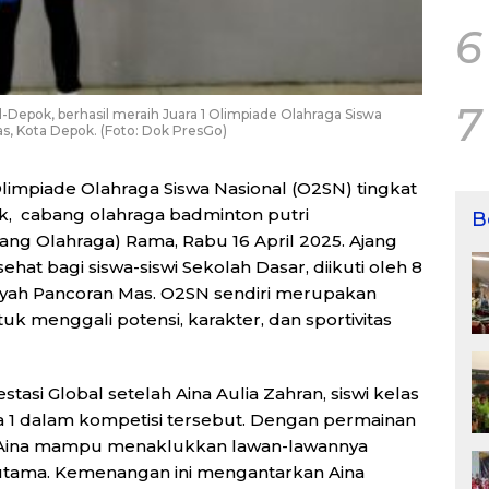
6
7
al-Depok, berhasil meraih Juara 1 Olimpiade Olahraga Siswa
s, Kota Depok. (Foto: Dok PresGo)
limpiade Olahraga Siswa Nasional (O2SN) tingkat
, cabang olahraga badminton putri
B
ng Olahraga) Rama, Rabu 16 April 2025. Ajang
hat bagi siswa-siswi Sekolah Dasar, diikuti oleh 8
layah Pancoran Mas. O2SN sendiri merupakan
 menggali potensi, karakter, dan sportivitas
asi Global setelah Aina Aulia Zahran, siswi kelas
ara 1 dalam kompetisi tersebut. Dengan permainan
 Aina mampu menaklukkan lawan-lawannya
a utama. Kemenangan ini mengantarkan Aina