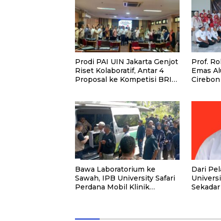
Prodi PAI UIN Jakarta Genjot
Prof. R
Riset Kolaboratif, Antar 4
Emas A
Proposal ke Kompetisi BRIN
Cirebon
2026
Tahun L
Bersam
Bawa Laboratorium ke
Dari Pel
Sawah, IPB University Safari
Univers
Perdana Mobil Klinik
Sekadar 
Tanaman
Kesemp
Potens