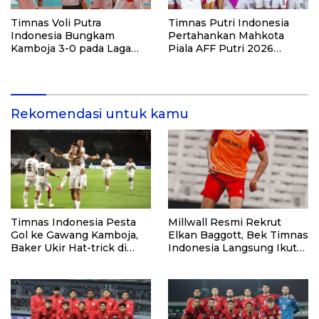
Timnas Voli Putra
Timnas Putri Indonesia
Indonesia Bungkam
Pertahankan Mahkota
Kamboja 3-0 pada Laga
Piala AFF Putri 2026
Pembuka Leg Kedua SEA V
dengan Kemenangan
Cup 2026
Telak atas Laos
Rekomendasi untuk kamu
Timnas Indonesia Pesta
Millwall Resmi Rekrut
Gol ke Gawang Kamboja,
Elkan Baggott, Bek Timnas
Baker Ukir Hat-trick di
Indonesia Langsung Ikut
Debutnya
Pramusim