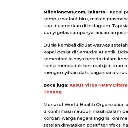
Milenianews.com, Jakarta
– Kapal pe
sempurna: laut biru, makan prasmana
siap dipamerkan di Instagram. Tapi s
bunyi gelas sampanye, ancaman justru 
Dunia kembali dibuat waswas setelah
kapal pesiar di Samudra Atlantik. B
sementara lainnya berada dalam kondi
santai mendadak berubah jadi drama
mengernyitkan dahi: bagaimana viru
Baca juga:
Kasus Virus HMPV Ditem
Tenang
Menurut
World Health Organization
a
dikonfirmasi maupun masih dalam peny
korban, warga negara Inggris, kini me
setelah dinyatakan positif terinfeksi ha