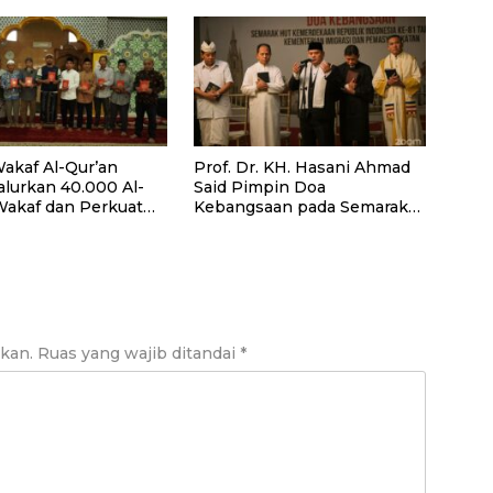
akaf Al-Qur’an
Prof. Dr. KH. Hasani Ahmad
alurkan 40.000 Al-
Said Pimpin Doa
Wakaf dan Perkuat
Kebangsaan pada Semarak
ayaan Masyarakat
HUT Kemerdekaan RI Ke-81
antan Barat
di Kementerian Imigrasi dan
Pemasyarakatan RI
ikan.
Ruas yang wajib ditandai
*