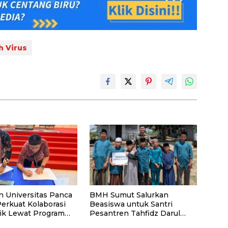
 Virus
n Universitas Panca
BMH Sumut Salurkan
Perkuat Kolaborasi
Beasiswa untuk Santri
k Lewat Program
Pesantren Tahfidz Darul
Hijrah Deli Serdang