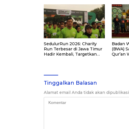
SedulurRun 2026: Charity
Badan W
Run Terbesar di Jawa Timur
(BWA) S
Hadir Kembali, Targetkan
Qur’an 
3.000 Peserta untuk
Pemberd
Dukung Pendidikan Santri
di Kalim
dan Guru Honorer
Tinggalkan Balasan
Alamat email Anda tidak akan dipublikas