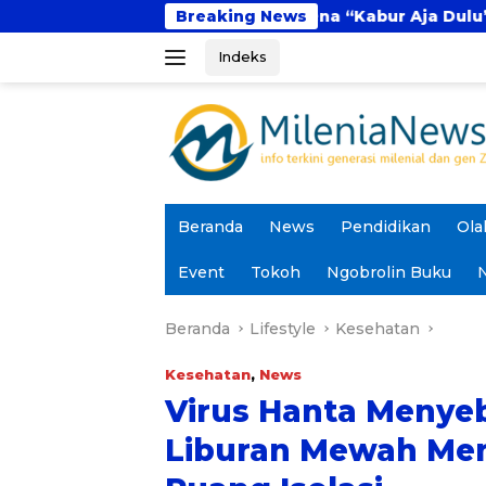
Langsung
ital
Fenomena “Kabur Aja Dulu”: Tren Sesaat 
Breaking News
ke
Indeks
konten
Beranda
News
Pendidikan
Ola
Event
Tokoh
Ngobrolin Buku
N
Beranda
Lifestyle
Kesehatan
Kesehatan
,
News
Virus Hanta Menyeba
Liburan Mewah Men