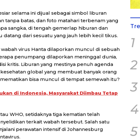
siar selama ini dijual sebagai simbol liburan
n tanpa batas, dan foto matahari terbenam yang
Tr
iapa sangka, di tengah gemerlap hiburan dan
datang dari sesuatu yang jauh lebih kecil tikus.
1
 wabah virus Hanta dilaporkan muncul di sebuah
eberapa penumpang dilaporkan meninggal dunia,
2
si kritis. Liburan yang mestinya penuh agenda
 kesehatan global yang membuat banyak orang
s mematikan bisa muncul di tempat semewah itu?
3
ukan di Indonesia, Masyarakat Diimbau Tetap
4
tau WHO, setidaknya tiga kematian telah
elidikan terkait wabah tersebut. Salah satu
5
njalani perawatan intensif di Johannesburg
ntavirus.