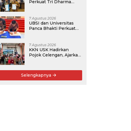
Perkuat Tri Dharma
Lewat Kolaborasi
Akademik
7 Agustus 2026
UBSI dan Universitas
Panca Bhakti Perkuat
Kolaborasi Akademik
Lewat Program PKM
7 Agustus 2026
KKN USK Hadirkan
Pojok Celengan, Ajarkan
Anak Desa Pohroh
Gemar Menabung
Selengkapnya