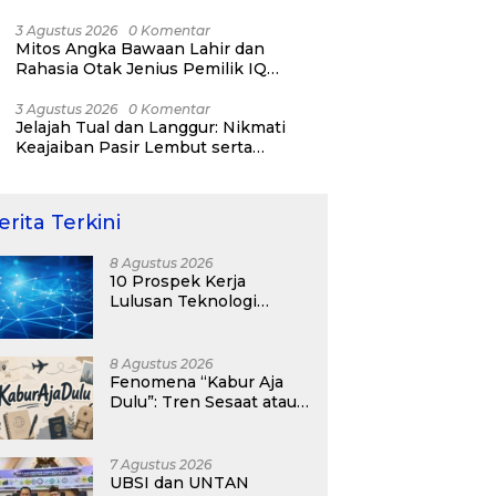
RI ke-81
3 Agustus 2026
0 Komentar
Mitos Angka Bawaan Lahir dan
Rahasia Otak Jenius Pemilik IQ
Tertinggi Dunia
3 Agustus 2026
0 Komentar
Jelajah Tual dan Langgur: Nikmati
Keajaiban Pasir Lembut serta
Fenomena Pasir Timbul di Kepulauan
Kei
erita Terkini
8 Agustus 2026
10 Prospek Kerja
Lulusan Teknologi
Informasi yang
Menjanjikan dengan Gaji
Kompetitif di Era Digital
8 Agustus 2026
Fenomena “Kabur Aja
Dulu”: Tren Sesaat atau
Langkah Strategis
Membangun Masa
Depan?
7 Agustus 2026
UBSI dan UNTAN