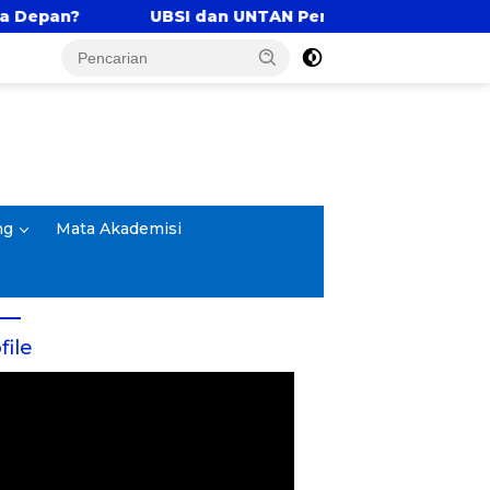
UBSI dan UNTAN Perkuat Tri Dharma Lewat Kolaborasi
ng
Mata Akademisi
file