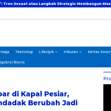
atau Langkah Strategis Membangun Masa Depan?
hraga
Teknologi
Lifestyle
Hiburan
Kertas Koso
gobrol Bisnis
Pro
r di Kapal Pesiar,
dadak Berubah Jadi