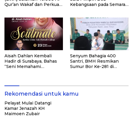
Qur’an Wakaf dan Perkuat
Kebangsaan pada Semarak
Pemberdayaan Masyarakat
HUT Kemerdekaan RI Ke-
di Kalimantan Barat
81 di Kementerian Imigrasi
dan Pemasyarakatan RI
Aisah Dahlan Kembali
Senyum Bahagia 400
Hadir di Surabaya, Bahas
Santri, BMH Resmikan
“Seni Memahami
Sumur Bor Ke-281 di
Soulmate: Ketika Cinta Tak
Ponpes Yambu’ul Quran
Pernah Cukup”
Kediri
Rekomendasi untuk kamu
Pelayat Mulai Datangi
Kamar Jenazah KH
Maimoen Zubair