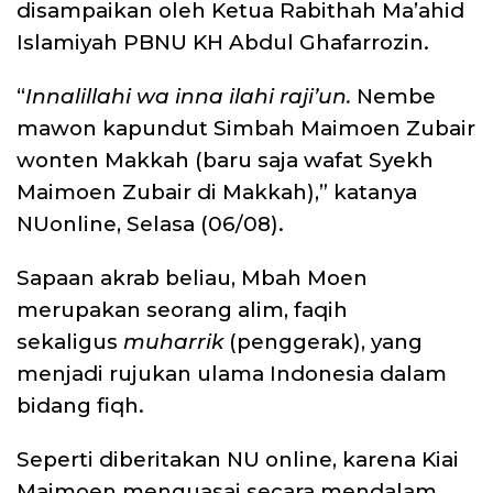
disampaikan oleh Ketua Rabithah Ma’ahid
Islamiyah PBNU KH Abdul Ghafarrozin.
“
Innalillahi wa inna ilahi raji’un.
Nembe
mawon kapundut Simbah Maimoen Zubair
wonten Makkah (baru saja wafat Syekh
Maimoen Zubair di Makkah),” katanya
NUonline, Selasa (06/08).
Sapaan akrab beliau, Mbah Moen
merupakan seorang alim, faqih
sekaligus
muharrik
(penggerak), yang
menjadi rujukan ulama Indonesia dalam
bidang fiqh.
Seperti diberitakan NU online, karena Kiai
Maimoen menguasai secara mendalam