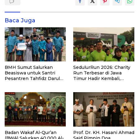
Baca Juga
BMH Sumut Salurkan
SedulurRun 2026: Charity
Beasiswa untuk Santri
Run Terbesar di Jawa
Pesantren Tahfidz Darul
Timur Hadir Kembali,
Hijrah Deli Serdang
Targetkan 3.000 Peserta
untuk Dukung Pendidikan
Santri dan Guru Honorer
Badan Wakaf Al-Qur’an
Prof. Dr. KH. Hasani Ahmad
(BWA) Salurkan 40.000 Al-
Said Pimpin Doa