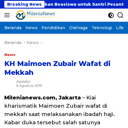
Langsung
alurkan Beasiswa untuk Santri Pesantren Tahfidz Darul
Breaking News
ke
konten
Beranda
News
Pendidikan
Olahraga
Teknologi
Lifest
Beranda
News
News
KH Maimoen Zubair Wafat di
Mekkah
Redaksi
6 Agustus 2019
Milenianews.com, Jakarta
– Kiai
kharismatik Maimoen Zubair wafat di
mekkah saat melaksanakan ibadah haji.
Kabar duka tersebut salah satunya