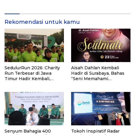
di Kalimantan Barat
81 di Kementerian Imigrasi
dan Pemasyarakatan RI
Rekomendasi untuk kamu
SedulurRun 2026: Charity
Aisah Dahlan Kembali
Run Terbesar di Jawa
Hadir di Surabaya, Bahas
Timur Hadir Kembali,
“Seni Memahami
Targetkan 3.000 Peserta
Soulmate: Ketika Cinta Tak
untuk Dukung Pendidikan
Pernah Cukup”
Santri dan Guru Honorer
Senyum Bahagia 400
Tokoh Inspiratif Radar