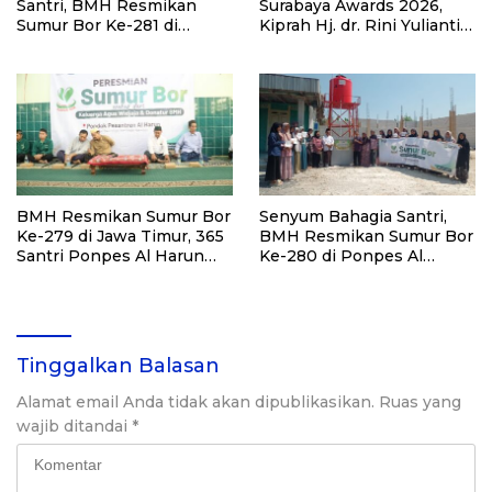
Santri, BMH Resmikan
Surabaya Awards 2026,
Sumur Bor Ke-281 di
Kiprah Hj. dr. Rini Yulianti
Ponpes Yambu’ul Quran
Hadirkan Manfaat hingga
Kediri
Pelosok Bersama BMH
BMH Resmikan Sumur Bor
Senyum Bahagia Santri,
Ke-279 di Jawa Timur, 365
BMH Resmikan Sumur Bor
Santri Ponpes Al Harun
Ke-280 di Ponpes Al
Kediri Kini Nikmati Air
Qudsiyah Putri
Bersih
Tinggalkan Balasan
Alamat email Anda tidak akan dipublikasikan.
Ruas yang
wajib ditandai
*