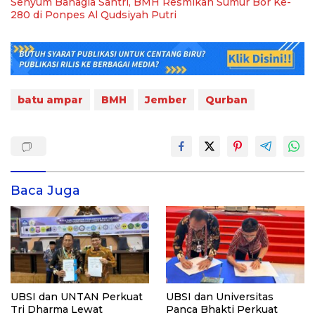
Senyum Bahagia Santri, BMH Resmikan Sumur Bor Ke-
280 di Ponpes Al Qudsiyah Putri
batu ampar
BMH
Jember
Qurban
Baca Juga
UBSI dan UNTAN Perkuat
UBSI dan Universitas
Tri Dharma Lewat
Panca Bhakti Perkuat