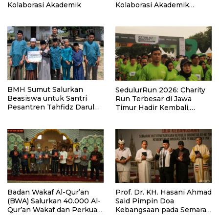
Kolaborasi Akademik
Kolaborasi Akademik
Lewat Program PKM
BMH Sumut Salurkan
SedulurRun 2026: Charity
Beasiswa untuk Santri
Run Terbesar di Jawa
Pesantren Tahfidz Darul
Timur Hadir Kembali,
Hijrah Deli Serdang
Targetkan 3.000 Peserta
untuk Dukung Pendidikan
Santri dan Guru Honorer
Badan Wakaf Al-Qur’an
Prof. Dr. KH. Hasani Ahmad
(BWA) Salurkan 40.000 Al-
Said Pimpin Doa
Qur’an Wakaf dan Perkuat
Kebangsaan pada Semarak
Pemberdayaan Masyarakat
HUT Kemerdekaan RI Ke-