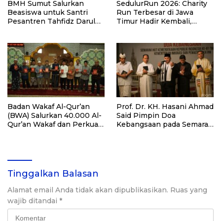
BMH Sumut Salurkan
SedulurRun 2026: Charity
Beasiswa untuk Santri
Run Terbesar di Jawa
Pesantren Tahfidz Darul
Timur Hadir Kembali,
Hijrah Deli Serdang
Targetkan 3.000 Peserta
untuk Dukung Pendidikan
Santri dan Guru Honorer
Badan Wakaf Al-Qur’an
Prof. Dr. KH. Hasani Ahmad
(BWA) Salurkan 40.000 Al-
Said Pimpin Doa
Qur’an Wakaf dan Perkuat
Kebangsaan pada Semarak
Pemberdayaan Masyarakat
HUT Kemerdekaan RI Ke-
di Kalimantan Barat
81 di Kementerian Imigrasi
dan Pemasyarakatan RI
Tinggalkan Balasan
Alamat email Anda tidak akan dipublikasikan.
Ruas yang
wajib ditandai
*