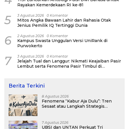
Rayakan Kemerdekaan RI ke-81
5
3 Agustus 2026
0 Komentar
Mitos Angka Bawaan Lahir dan Rahasia Otak
Jenius Pemilik IQ Tertinggi Dunia
6
2 Agustus 2026
0 Komentar
Kampus Swasta Unggulan Versi UniRank di
Purwokerto
7
3 Agustus 2026
0 Komentar
Jelajah Tual dan Langgur: Nikmati Keajaiban Pasir
Lembut serta Fenomena Pasir Timbul di
Kepulauan Kei
Berita Terkini
8 Agustus 2026
Fenomena “Kabur Aja Dulu”: Tren
Sesaat atau Langkah Strategis
Membangun Masa Depan?
7 Agustus 2026
UBSI dan UNTAN Perkuat Tri