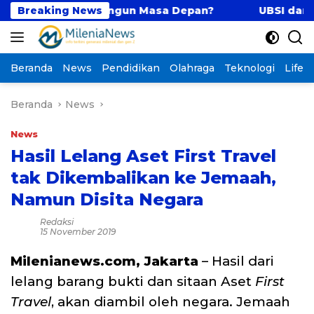
Langsung
ategis Membangun Masa Depan?
Breaking News
UBSI dan UNTAN 
ke
konten
Beranda
News
Pendidikan
Olahraga
Teknologi
Lifest
Beranda
News
News
Hasil Lelang Aset First Travel
tak Dikembalikan ke Jemaah,
Namun Disita Negara
Redaksi
15 November 2019
Milenianews.com, Jakarta
– Hasil dari
lelang barang bukti dan sitaan Aset
First
Travel
, akan diambil oleh negara. Jemaah