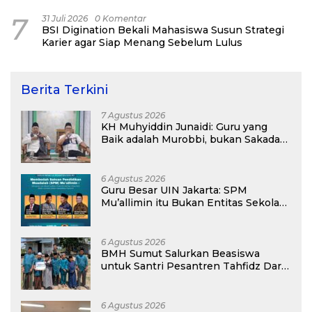
7
31 Juli 2026
0 Komentar
BSI Digination Bekali Mahasiswa Susun Strategi
Karier agar Siap Menang Sebelum Lulus
Berita Terkini
7 Agustus 2026
KH Muhyiddin Junaidi: Guru yang
Baik adalah Murobbi, bukan Sakadar
Mu’allim
6 Agustus 2026
Guru Besar UIN Jakarta: SPM
Mu’allimin itu Bukan Entitas Sekolah
atau Madrasah
6 Agustus 2026
BMH Sumut Salurkan Beasiswa
untuk Santri Pesantren Tahfidz Darul
Hijrah Deli Serdang
6 Agustus 2026