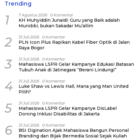
Trending
1
7 Agustus 2026
0 Komentar
KH Muhyiddin Junaidi: Guru yang Baik adalah
Murobbi, bukan Sakadar Mu’allim
2
31 Juli 2026
0 Komentar
PLN Icon Plus Rapikan Kabel Fiber Optik di Jalan
Raya Bogor
3
31 Juli 2026
0 Komentar
Mahasiswa LSPR Gelar Kampanye Edukasi Batasan
Tubuh Anak di Jatinegara “Berani Lindungi”
4
31 Juli 2026
0 Komentar
Luke Shaw vs Lewis Hall, Mana yang Man United
Pilih?
5
31 Juli 2026
0 Komentar
Mahasiswa LSPR Gelar Kampanye DisLabel
Dorong Inklusi Disabilitas di Jakarta
6
31 Juli 2026
0 Komentar
BSI Digination Ajak Mahasiswa Bangun Personal
Branding dan Bijak Bermedia Sosial Sejak Kuliah