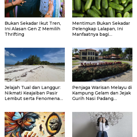
Bukan Sekadar Ikut Tren,
Mentimun Bukan Sekadar
Ini Alasan Gen Z Memilih
Pelengkap Lalapan, Ini
Thrifting
Manfaatnya bagi
Kesehatan
Jelajah Tual dan Langgur:
Penjaga Warisan Melayu di
Nikmati Keajaiban Pasir
Kampung Gelam dan Jejak
Lembut serta Fenomena
Gurih Nasi Padang
Pasir Timbul di Kepulauan
Singapura
Kei