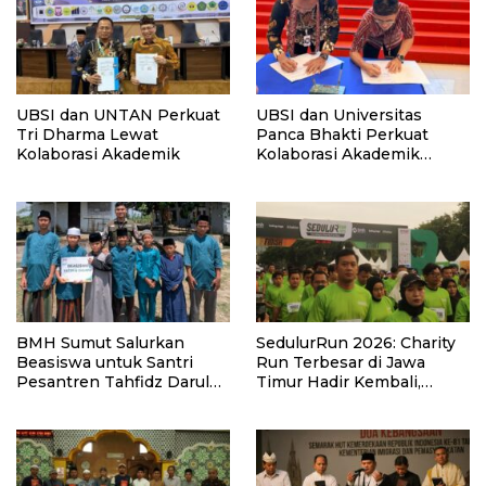
UBSI dan UNTAN Perkuat
UBSI dan Universitas
Tri Dharma Lewat
Panca Bhakti Perkuat
Kolaborasi Akademik
Kolaborasi Akademik
Lewat Program PKM
BMH Sumut Salurkan
SedulurRun 2026: Charity
Beasiswa untuk Santri
Run Terbesar di Jawa
Pesantren Tahfidz Darul
Timur Hadir Kembali,
Hijrah Deli Serdang
Targetkan 3.000 Peserta
untuk Dukung Pendidikan
Santri dan Guru Honorer