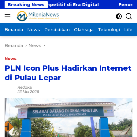
Langsung
Gaji Kompetitif di Era Digital
Breaking News
Fenomena “Kabur 
ke
konten
Beranda
News
Pendidikan
Olahraga
Teknologi
Lifest
Beranda
News
News
PLN Icon Plus Hadirkan Internet
di Pulau Lepar
Redaksi
23 Mei 2026