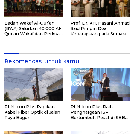
Badan Wakaf Al-Qur’an
Prof. Dr. KH. Hasani Ahmad
(BWA) Salurkan 40.000 Al-
Said Pimpin Doa
Qur’an Wakaf dan Perkuat
Kebangsaan pada Semarak
Pemberdayaan Masyarakat
HUT Kemerdekaan RI Ke-
di Kalimantan Barat
81 di Kementerian Imigrasi
dan Pemasyarakatan RI
Rekomendasi untuk kamu
PLN Icon Plus Rapikan
PLN Icon Plus Raih
Kabel Fiber Optik di Jalan
Penghargaan ISP
Raya Bogor
Bertumbuh Pesat di SBBI
Awards 2026