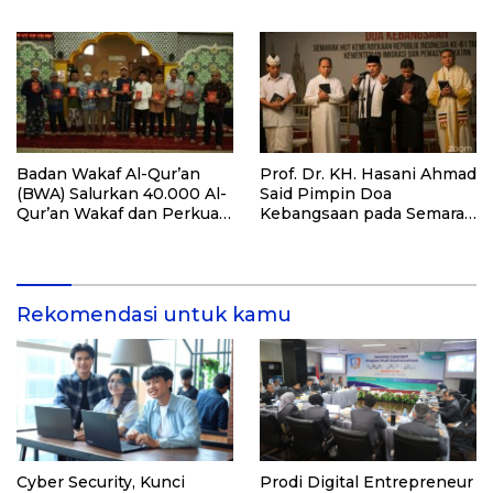
Mahasiswa Baru Tahun Ini
Tanaman
Badan Wakaf Al-Qur’an
Prof. Dr. KH. Hasani Ahmad
(BWA) Salurkan 40.000 Al-
Said Pimpin Doa
Qur’an Wakaf dan Perkuat
Kebangsaan pada Semarak
Pemberdayaan Masyarakat
HUT Kemerdekaan RI Ke-
di Kalimantan Barat
81 di Kementerian Imigrasi
dan Pemasyarakatan RI
Rekomendasi untuk kamu
Cyber Security, Kunci
Prodi Digital Entrepreneur