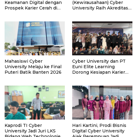
Keamanan Digital dengan
(Kewirausahaan) Cyber
Prospek Karier Cerah di
University Raih Akreditasi
Era Transformasi
Unggul
Teknologi
Mahasiswi Cyber
Cyber University dan PT
University Melaju ke Final
Euni Elite Learning
Puteri Batik Banten 2026
Dorong Kesiapan Karier
Mahasiswa Melalui
Seminar Strategi di Era AI
Kaprodi TI Cyber
Hari Kartini, Prodi Bisnis
University Jadi Juri LKS
Digital Cyber University
Bidang Web Technologies
Ajak Perempuan Jadi