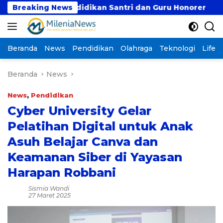
Langsung
ng Pendidikan Santri dan Guru Honorer
Breaking News
Prof. Ro
ke
konten
Beranda
News
Pendidikan
Olahraga
Teknologi
Lifest
Beranda
News
News
,
Pendidikan
Cyber University Gelar
Pelatihan Digital untuk Anak
Asuh Belajar Canva dan
Keamanan Siber di Yayasan
Harapan Robbani
Sismia Wandi
27 Maret 2025