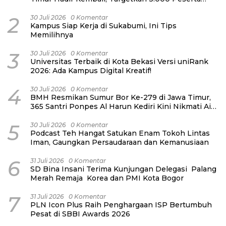
untuk Dukung Pendidikan Santri dan Guru
Honorer
2
30 Juli 2026
0 Komentar
Kampus Siap Kerja di Sukabumi, Ini Tips
Memilihnya
3
30 Juli 2026
0 Komentar
Universitas Terbaik di Kota Bekasi Versi uniRank
2026: Ada Kampus Digital Kreatif!
4
30 Juli 2026
0 Komentar
BMH Resmikan Sumur Bor Ke-279 di Jawa Timur,
365 Santri Ponpes Al Harun Kediri Kini Nikmati Air
Bersih
5
30 Juli 2026
0 Komentar
Podcast Teh Hangat Satukan Enam Tokoh Lintas
Iman, Gaungkan Persaudaraan dan Kemanusiaan
6
31 Juli 2026
0 Komentar
SD Bina Insani Terima Kunjungan Delegasi Palang
Merah Remaja Korea dan PMI Kota Bogor
7
31 Juli 2026
0 Komentar
PLN Icon Plus Raih Penghargaan ISP Bertumbuh
Pesat di SBBI Awards 2026