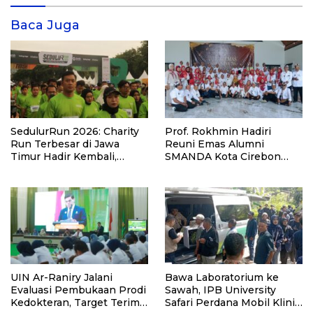
Baca Juga
SedulurRun 2026: Charity
Prof. Rokhmin Hadiri
Run Terbesar di Jawa
Reuni Emas Alumni
Timur Hadir Kembali,
SMANDA Kota Cirebon
Targetkan 3.000 Peserta
Angkatan 76: 50 Tahun
untuk Dukung Pendidikan
Lalu Kita Pernah Bersama
Santri dan Guru Honorer
UIN Ar-Raniry Jalani
Bawa Laboratorium ke
Evaluasi Pembukaan Prodi
Sawah, IPB University
Kedokteran, Target Terima
Safari Perdana Mobil Klinik