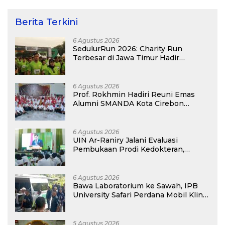
Berita Terkini
6 Agustus 2026
SedulurRun 2026: Charity Run
Terbesar di Jawa Timur Hadir
Kembali, Targetkan 3.000 Peserta
untuk Dukung Pendidikan Santri dan
Guru Honorer
6 Agustus 2026
Prof. Rokhmin Hadiri Reuni Emas
Alumni SMANDA Kota Cirebon
Angkatan 76: 50 Tahun Lalu Kita
Pernah Bersama
6 Agustus 2026
UIN Ar-Raniry Jalani Evaluasi
Pembukaan Prodi Kedokteran,
Target Terima Mahasiswa Baru
Tahun Ini
6 Agustus 2026
Bawa Laboratorium ke Sawah, IPB
University Safari Perdana Mobil Klinik
Tanaman
5 Agustus 2026