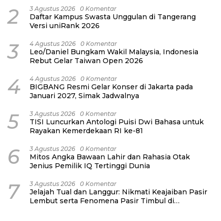
2
3 Agustus 2026
0 Komentar
Daftar Kampus Swasta Unggulan di Tangerang
Versi uniRank 2026
3
4 Agustus 2026
0 Komentar
Leo/Daniel Bungkam Wakil Malaysia, Indonesia
Rebut Gelar Taiwan Open 2026
4
4 Agustus 2026
0 Komentar
BIGBANG Resmi Gelar Konser di Jakarta pada
Januari 2027, Simak Jadwalnya
5
3 Agustus 2026
0 Komentar
TISI Luncurkan Antologi Puisi Dwi Bahasa untuk
Rayakan Kemerdekaan RI ke-81
6
3 Agustus 2026
0 Komentar
Mitos Angka Bawaan Lahir dan Rahasia Otak
Jenius Pemilik IQ Tertinggi Dunia
7
3 Agustus 2026
0 Komentar
Jelajah Tual dan Langgur: Nikmati Keajaiban Pasir
Lembut serta Fenomena Pasir Timbul di
Kepulauan Kei