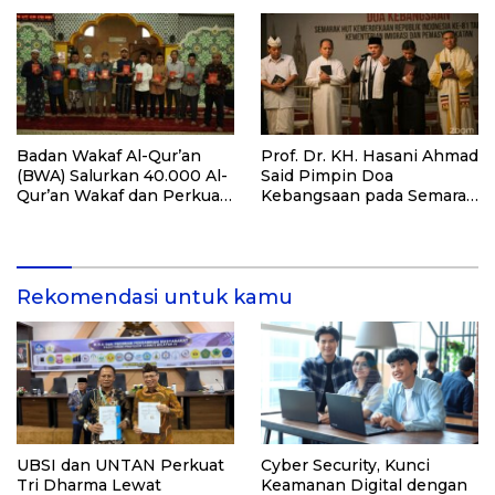
untuk Dukung Pendidikan
Santri dan Guru Honorer
Badan Wakaf Al-Qur’an
Prof. Dr. KH. Hasani Ahmad
(BWA) Salurkan 40.000 Al-
Said Pimpin Doa
Qur’an Wakaf dan Perkuat
Kebangsaan pada Semarak
Pemberdayaan Masyarakat
HUT Kemerdekaan RI Ke-
di Kalimantan Barat
81 di Kementerian Imigrasi
dan Pemasyarakatan RI
Rekomendasi untuk kamu
UBSI dan UNTAN Perkuat
Cyber Security, Kunci
Tri Dharma Lewat
Keamanan Digital dengan