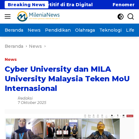
Langsung
 Kompetitif di Era Digital
Breaking News
Fenomena “Kabur Aja
ke
konten
Beranda
News
Pendidikan
Olahraga
Teknologi
Lifest
Beranda
News
News
Cyber University dan MILA
University Malaysia Teken MoU
Internasional
Redaksi
7 Oktober 2025