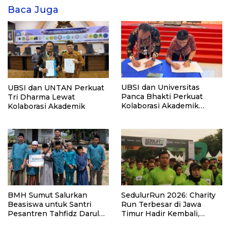
Baca Juga
UBSI dan Universitas
UBSI dan UNTAN Perkuat
Panca Bhakti Perkuat
Tri Dharma Lewat
Kolaborasi Akademik
Kolaborasi Akademik
Lewat Program PKM
BMH Sumut Salurkan
SedulurRun 2026: Charity
Beasiswa untuk Santri
Run Terbesar di Jawa
Pesantren Tahfidz Darul
Timur Hadir Kembali,
Hijrah Deli Serdang
Targetkan 3.000 Peserta