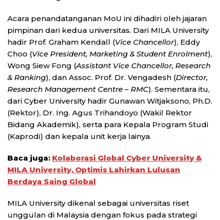
Acara penandatanganan MoU ini dihadiri oleh jajaran
pimpinan dari kedua universitas. Dari MILA University
hadir Prof. Graham Kendall (
Vice Chancellor
), Eddy
Choo (
Vice President, Marketing & Student Enrolment
),
Wong Siew Fong (
Assistant Vice Chancellor, Research
& Ranking
), dan Assoc. Prof. Dr. Vengadesh (
Director,
Research Management Centre – RMC
). Sementara itu,
dari Cyber University hadir Gunawan Witjaksono, Ph.D.
(Rektor), Dr. Ing. Agus Trihandoyo (Wakil Rektor
Bidang Akademik), serta para Kepala Program Studi
(Kaprodi) dan kepala unit kerja lainya.
Baca juga:
Kolaborasi Global Cyber University &
MILA University, Optimis Lahirkan Lulusan
Berdaya Saing Global
MILA University dikenal sebagai universitas riset
unggulan di Malaysia dengan fokus pada strategi