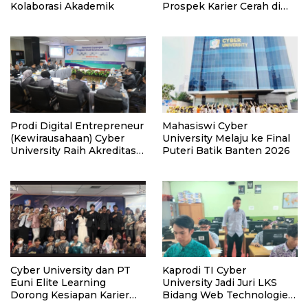
Kolaborasi Akademik
Prospek Karier Cerah di
Era Transformasi
Teknologi
Prodi Digital Entrepreneur
Mahasiswi Cyber
(Kewirausahaan) Cyber
University Melaju ke Final
University Raih Akreditasi
Puteri Batik Banten 2026
Unggul
Cyber University dan PT
Kaprodi TI Cyber
Euni Elite Learning
University Jadi Juri LKS
Dorong Kesiapan Karier
Bidang Web Technologies
Mahasiswa Melalui
Jakarta Selatan