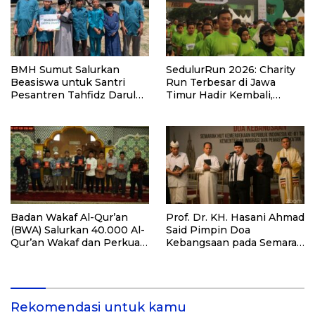
BMH Sumut Salurkan
SedulurRun 2026: Charity
Beasiswa untuk Santri
Run Terbesar di Jawa
Pesantren Tahfidz Darul
Timur Hadir Kembali,
Hijrah Deli Serdang
Targetkan 3.000 Peserta
untuk Dukung Pendidikan
Santri dan Guru Honorer
Badan Wakaf Al-Qur’an
Prof. Dr. KH. Hasani Ahmad
(BWA) Salurkan 40.000 Al-
Said Pimpin Doa
Qur’an Wakaf dan Perkuat
Kebangsaan pada Semarak
Pemberdayaan Masyarakat
HUT Kemerdekaan RI Ke-
di Kalimantan Barat
81 di Kementerian Imigrasi
dan Pemasyarakatan RI
Rekomendasi untuk kamu