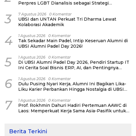
Perpres LGBT Dianalisis sebagai Strategi
Pertahanan Negara Bukan Ancaman Individual
3
7 Agustus 2026
0 Komentar
UBSI dan UNTAN Perkuat Tri Dharma Lewat
Kolaborasi Akademik
4
1 Agustus 2026
0 Komentar
Tak Sekadar Main Padel, Intip Keseruan Alumni di
UBSI Alumni Padel Day 2026!
5
1 Agustus 2026
0 Komentar
Di UBSI Alumni Padel Day 2026, Pendiri Startup IT
Ini Cerita Soal Bisnis ERP, AI, dan Pentingnya
Network Alumni
6
1 Agustus 2026
0 Komentar
Dulu Pusing Nyari Kerja, Alumni Ini Bagikan Lika-
Liku Karier Perbankan Hingga Nostalgia di UBSI
Alumni Padel Day 2026
7
1 Agustus 2026
0 Komentar
Prof. Rokhmin Dahuri Hadiri Pertemuan AAWC di
Laos: Memperkuat Kerja Sama Asia-Pasifik untuk
Ketahanan Air dan Iklim
Berita Terkini