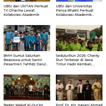
UBSI dan UNTAN Perkuat
UBSI dan Universitas
Tri Dharma Lewat
Panca Bhakti Perkuat
Kolaborasi Akademik
Kolaborasi Akademik
Lewat Program PKM
BMH Sumut Salurkan
SedulurRun 2026: Charity
Beasiswa untuk Santri
Run Terbesar di Jawa
Pesantren Tahfidz Darul
Timur Hadir Kembali,
Hijrah Deli Serdang
Targetkan 3.000 Peserta
untuk Dukung Pendidikan
Santri dan Guru Honorer
Badan Wakaf Al-Qur’an
Prof. Dr. KH. Hasani Ahmad