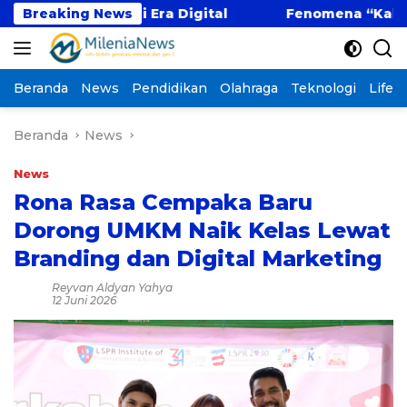
Langsung
tif di Era Digital
Breaking News
Fenomena “Kabur Aja Dulu”: 
ke
konten
Beranda
News
Pendidikan
Olahraga
Teknologi
Lifest
Beranda
News
News
Rona Rasa Cempaka Baru
Dorong UMKM Naik Kelas Lewat
Branding dan Digital Marketing
Reyvan Aldyan Yahya
12 Juni 2026