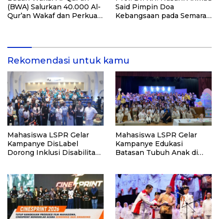
(BWA) Salurkan 40.000 Al-
Said Pimpin Doa
Qur’an Wakaf dan Perkuat
Kebangsaan pada Semarak
Pemberdayaan Masyarakat
HUT Kemerdekaan RI Ke-
di Kalimantan Barat
81 di Kementerian Imigrasi
dan Pemasyarakatan RI
Rekomendasi untuk kamu
Mahasiswa LSPR Gelar
Mahasiswa LSPR Gelar
Kampanye DisLabel
Kampanye Edukasi
Dorong Inklusi Disabilitas
Batasan Tubuh Anak di
di Jakarta
Jatinegara “Berani
Lindungi”