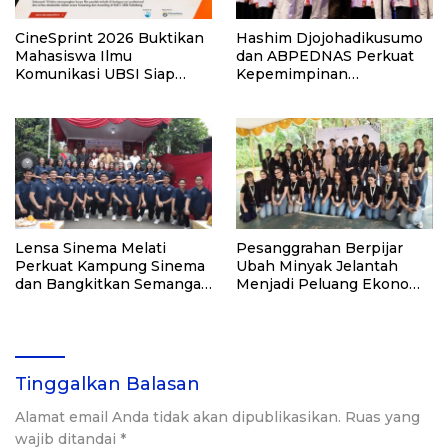
CineSprint 2026 Buktikan
Hashim Djojohadikusumo
Mahasiswa Ilmu
dan ABPEDNAS Perkuat
Komunikasi UBSI Siap
Kepemimpinan
Masuk Industri Kreatif
Perempuan Lewat
Srikandi Jaga Desa
Lensa Sinema Melati
Pesanggrahan Berpijar
Perkuat Kampung Sinema
Ubah Minyak Jelantah
dan Bangkitkan Semangat
Menjadi Peluang Ekonomi
Perfilman Indonesia
dan Solusi Lingkungan
Tinggalkan Balasan
Alamat email Anda tidak akan dipublikasikan.
Ruas yang
wajib ditandai
*