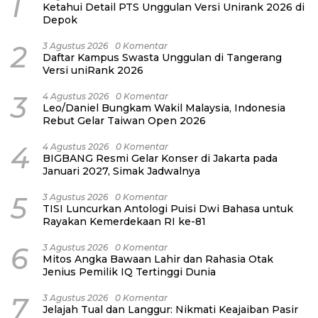
1
Ketahui Detail PTS Unggulan Versi Unirank 2026 di
Depok
2
3 Agustus 2026
0 Komentar
Daftar Kampus Swasta Unggulan di Tangerang
Versi uniRank 2026
3
4 Agustus 2026
0 Komentar
Leo/Daniel Bungkam Wakil Malaysia, Indonesia
Rebut Gelar Taiwan Open 2026
4
4 Agustus 2026
0 Komentar
BIGBANG Resmi Gelar Konser di Jakarta pada
Januari 2027, Simak Jadwalnya
5
3 Agustus 2026
0 Komentar
TISI Luncurkan Antologi Puisi Dwi Bahasa untuk
Rayakan Kemerdekaan RI ke-81
6
3 Agustus 2026
0 Komentar
Mitos Angka Bawaan Lahir dan Rahasia Otak
Jenius Pemilik IQ Tertinggi Dunia
7
3 Agustus 2026
0 Komentar
Jelajah Tual dan Langgur: Nikmati Keajaiban Pasir