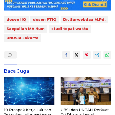
dosen IIQ
dosen PTIQ
Dr. Sarwebdaa M.Pd.
Saepullah MA.Hum
studi tepat waktu
UNUSIA Jakarta
Baca Juga
10 Prospek Kerja Lulusan
UBSI dan UNTAN Perkuat
Teknologi Informasi yang
Tri Dharma Lewat