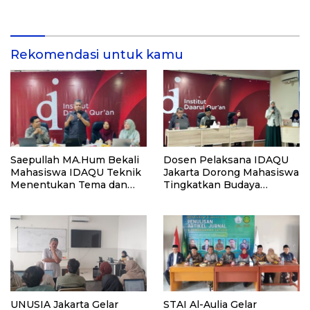
Rekomendasi Kampus
Alumni, dan Masyarakat
Umum
Rekomendasi untuk kamu
Saepullah MA.Hum Bekali
Dosen Pelaksana IDAQU
Mahasiswa IDAQU Teknik
Jakarta Dorong Mahasiswa
Menentukan Tema dan
Tingkatkan Budaya
Angle Penulisan Karya
Menulis Ilmiah Melalui
Ilmiah
Workshop Akademik
UNUSIA Jakarta Gelar
STAI Al-Aulia Gelar