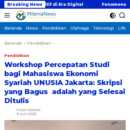
Langsung
Kompetitif di Era Digital
Breaking News
Fenomena “Kabur Aja 
ke
konten
Beranda
News
Pendidikan
Olahraga
Teknologi
Lifest
Beranda
Pendidikan
Pendidikan
Workshop Percepatan Studi
bagi Mahasiswa Ekonomi
Syariah UNUSIA Jakarta: Skripsi
yang Bagus adalah yang Selesai
Ditulis
Irwan Kelana
6 Juni 2026