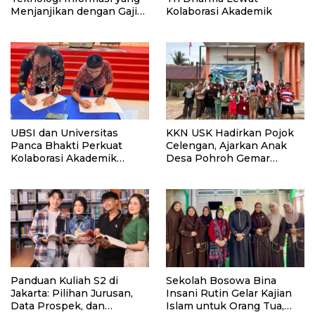
Menjanjikan dengan Gaji
Kolaborasi Akademik
Kompetitif di Era Digital
UBSI dan Universitas
KKN USK Hadirkan Pojok
Panca Bhakti Perkuat
Celengan, Ajarkan Anak
Kolaborasi Akademik
Desa Pohroh Gemar
Lewat Program PKM
Menabung
Panduan Kuliah S2 di
Sekolah Bosowa Bina
Jakarta: Pilihan Jurusan,
Insani Rutin Gelar Kajian
Data Prospek, dan
Islam untuk Orang Tua,