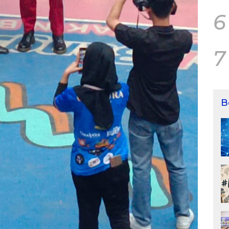
6
7
B