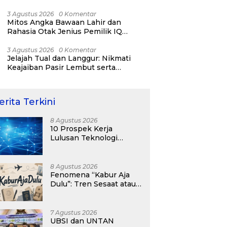
RI ke-81
3 Agustus 2026
0 Komentar
Mitos Angka Bawaan Lahir dan
Rahasia Otak Jenius Pemilik IQ
Tertinggi Dunia
3 Agustus 2026
0 Komentar
Jelajah Tual dan Langgur: Nikmati
Keajaiban Pasir Lembut serta
Fenomena Pasir Timbul di Kepulauan
Kei
erita Terkini
8 Agustus 2026
10 Prospek Kerja
Lulusan Teknologi
Informasi yang
Menjanjikan dengan Gaji
Kompetitif di Era Digital
8 Agustus 2026
Fenomena “Kabur Aja
Dulu”: Tren Sesaat atau
Langkah Strategis
Membangun Masa
Depan?
7 Agustus 2026
UBSI dan UNTAN