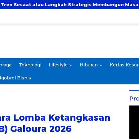
trategis Membangun Masa Depan?
UBSI dan UNTA
hraga
Teknologi
Lifestyle
Hiburan
Kertas Koso
gobrol Bisnis
Pro
uara Lomba Ketangkasan
B) Galoura 2026