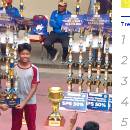
Tr
1
2
3
4
5