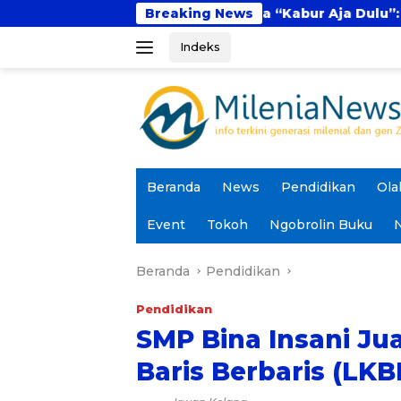
Langsung
omena “Kabur Aja Dulu”: Tren Sesaat atau Langkah S
Breaking News
ke
Indeks
konten
Beranda
News
Pendidikan
Ola
Event
Tokoh
Ngobrolin Buku
N
Beranda
Pendidikan
Pendidikan
SMP Bina Insani J
Baris Berbaris (LKB