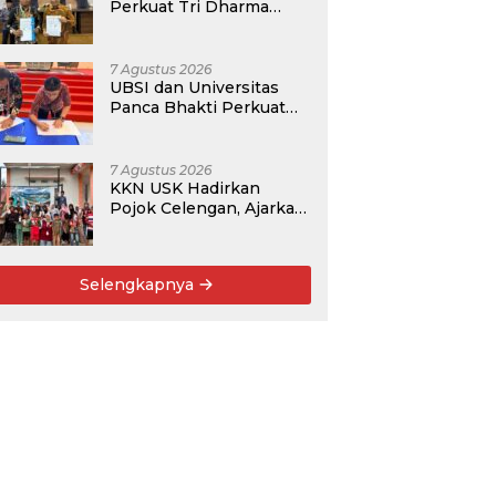
Perkuat Tri Dharma
Lewat Kolaborasi
Akademik
7 Agustus 2026
UBSI dan Universitas
Panca Bhakti Perkuat
Kolaborasi Akademik
Lewat Program PKM
7 Agustus 2026
KKN USK Hadirkan
Pojok Celengan, Ajarkan
Anak Desa Pohroh
Gemar Menabung
Selengkapnya