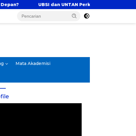
N Perkuat Tri Dharma Lewat Kolaborasi Akademik
ng
Mata Akademisi
file