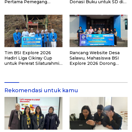
Pertama Pemegang
Donasi Buku untuk SD di
Lisensi Airbus A320
Bekasi pada Kegiatan BSI
Explore 2026
Tim BSI Explore 2026
Rancang Website Desa
Hadiri Liga Cikiray Cup
Salawu, Mahasiswa BSI
untuk Pererat Silaturahmi
Explore 2026 Dorong
Warga
Digitalisasi Layanan
Rekomendasi untuk kamu