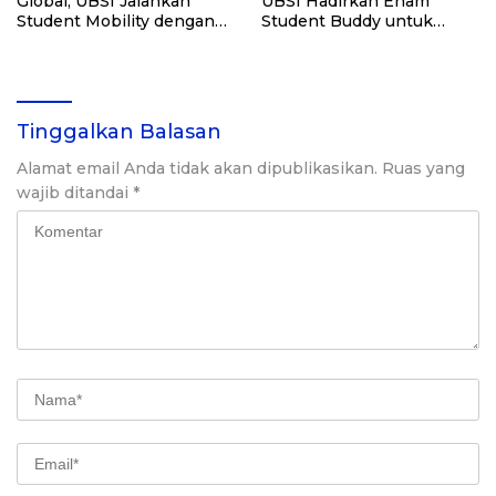
Global, UBSI Jalankan
UBSI Hadirkan Enam
Student Mobility dengan
Student Buddy untuk
University of Northern
Mahasiswa Filipina
Philippines
Tinggalkan Balasan
Alamat email Anda tidak akan dipublikasikan.
Ruas yang
wajib ditandai
*