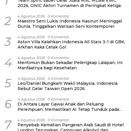
1
Team Spirit Sabet Gelar Juara MSC MLBB EWC
2026, ONIC Akhiri Turnamen di Peringkat Ketiga
2
4 Agustus 2026
0 Komentar
Maestro Seni Lukis Indonesia Nasirun Meninggal
Dunia, Tinggalkan Warisan Seni Kontemporer
3
4 Agustus 2026
0 Komentar
Aston Villa Kalahkan Indonesia All Stars 3-1 di GBK,
Arkhan Kaka Cetak Gol
4
4 Agustus 2026
0 Komentar
Mentimun Bukan Sekadar Pelengkap Lalapan, Ini
Manfaatnya bagi Kesehatan
5
4 Agustus 2026
0 Komentar
Leo/Daniel Bungkam Wakil Malaysia, Indonesia
Rebut Gelar Taiwan Open 2026
6
4 Agustus 2026
0 Komentar
Di Antara Layar Gawai Anak dan Peluang
Perempuan: Memastikan AI Tetap Tunduk pada
Kemanusiaan
7
4 Agustus 2026
0 Komentar
Penyebab Kematian Pangeran Arab Saudi di Hotel
London Terungkap, Campuran Alkohol dan