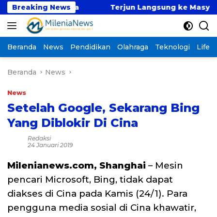
Langsung
Buat Maba
Breaking News
Terjun Langsung ke Masyarakat, Tim 
ke
konten
Beranda
News
Pendidikan
Olahraga
Teknologi
Lifest
Beranda
News
News
Setelah Google, Sekarang Bing
Yang Diblokir Di Cina
Redaksi
24 Januari 2019
Milenianews.com, Shanghai
– Mesin
pencari Microsoft, Bing, tidak dapat
diakses di Cina pada Kamis (24/1). Para
pengguna media sosial di Cina khawatir,