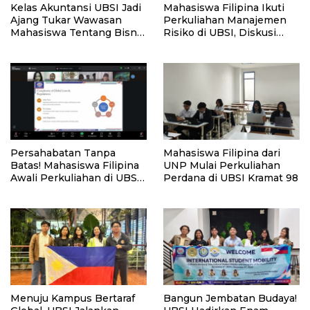
Kelas Akuntansi UBSI Jadi
Mahasiswa Filipina Ikuti
Ajang Tukar Wawasan
Perkuliahan Manajemen
Mahasiswa Tentang Bisnis
Risiko di UBSI, Diskusi
Mikro antara Indonesia –
Lintas Negara Warnai
Filipina
Kelas Hari Kedua
Persahabatan Tanpa
Mahasiswa Filipina dari
Batas! Mahasiswa Filipina
UNP Mulai Perkuliahan
Awali Perkuliahan di UBSI
Perdana di UBSI Kramat 98
Bersama Rekan Lokal
Menuju Kampus Bertaraf
Bangun Jembatan Budaya!