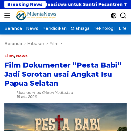
Langsung
rkan Beasiswa untuk Santri Pesantren Tahfidz Darul Hi
Breaking News
ke
konten
Beranda
News
Pendidikan
Olahraga
Teknologi
Lifest
Beranda
Hiburan
Film
Film
,
News
Film Dokumenter “Pesta Babi”
Jadi Sorotan usai Angkat Isu
Papua Selatan
Mochammad Gibran Yudhistira
18 Mei 2026