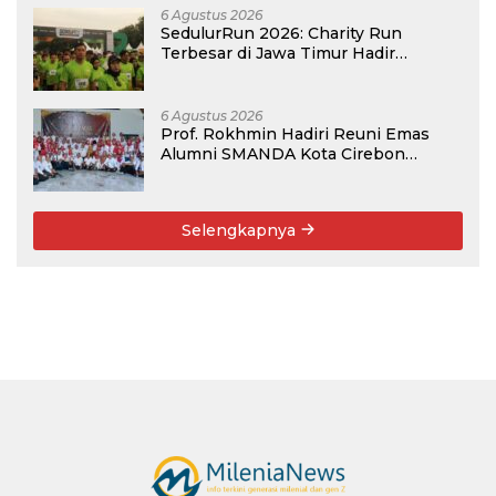
6 Agustus 2026
SedulurRun 2026: Charity Run
Terbesar di Jawa Timur Hadir
Kembali, Targetkan 3.000 Peserta
untuk Dukung Pendidikan Santri dan
Guru Honorer
6 Agustus 2026
Prof. Rokhmin Hadiri Reuni Emas
Alumni SMANDA Kota Cirebon
Angkatan 76: 50 Tahun Lalu Kita
Pernah Bersama
Selengkapnya