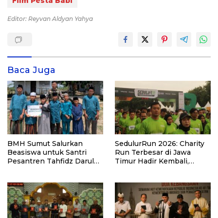
Film Pesta Babi
Editor: Reyvan Aldyan Yahya
Baca Juga
BMH Sumut Salurkan
SedulurRun 2026: Charity
Beasiswa untuk Santri
Run Terbesar di Jawa
Pesantren Tahfidz Darul
Timur Hadir Kembali,
Hijrah Deli Serdang
Targetkan 3.000 Peserta
untuk Dukung Pendidikan
Santri dan Guru Honorer