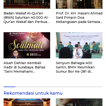
Badan Wakaf Al-Qur’an
Prof. Dr. KH. Hasani Ahmad
(BWA) Salurkan 40.000 Al-
Said Pimpin Doa
Qur’an Wakaf dan Perkuat
Kebangsaan pada Semarak
Pemberdayaan Masyarakat
HUT Kemerdekaan RI Ke-
di Kalimantan Barat
81 di Kementerian Imigrasi
dan Pemasyarakatan RI
Aisah Dahlan Kembali
Senyum Bahagia 400
Hadir di Surabaya, Bahas
Santri, BMH Resmikan
“Seni Memahami
Sumur Bor Ke-281 di
Soulmate: Ketika Cinta Tak
Ponpes Yambu’ul Quran
Pernah Cukup”
Kediri
Rekomendasi untuk kamu