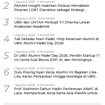
2
1 Agustus 2026
0 Komentar
PAHAM Insight Hadirkan Diskusi Mendalam:
Perpres LGBT Dianalisis sebagai Strategi
Pertahanan Negara Bukan Ancaman Individual
3
7 Agustus 2026
0 Komentar
UBSI dan UNTAN Perkuat Tri Dharma Lewat
Kolaborasi Akademik
4
1 Agustus 2026
0 Komentar
Tak Sekadar Main Padel, Intip Keseruan Alumni di
UBSI Alumni Padel Day 2026!
5
1 Agustus 2026
0 Komentar
Di UBSI Alumni Padel Day 2026, Pendiri Startup IT
Ini Cerita Soal Bisnis ERP, AI, dan Pentingnya
Network Alumni
6
1 Agustus 2026
0 Komentar
Dulu Pusing Nyari Kerja, Alumni Ini Bagikan Lika-
Liku Karier Perbankan Hingga Nostalgia di UBSI
Alumni Padel Day 2026
7
1 Agustus 2026
0 Komentar
Prof. Rokhmin Dahuri Hadiri Pertemuan AAWC di
Laos: Memperkuat Kerja Sama Asia-Pasifik untuk
Ketahanan Air dan Iklim