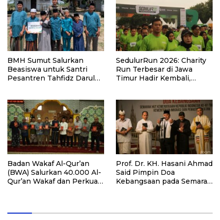
BMH Sumut Salurkan
SedulurRun 2026: Charity
Beasiswa untuk Santri
Run Terbesar di Jawa
Pesantren Tahfidz Darul
Timur Hadir Kembali,
Hijrah Deli Serdang
Targetkan 3.000 Peserta
untuk Dukung Pendidikan
Santri dan Guru Honorer
Badan Wakaf Al-Qur’an
Prof. Dr. KH. Hasani Ahmad
(BWA) Salurkan 40.000 Al-
Said Pimpin Doa
Qur’an Wakaf dan Perkuat
Kebangsaan pada Semarak
Pemberdayaan Masyarakat
HUT Kemerdekaan RI Ke-
di Kalimantan Barat
81 di Kementerian Imigrasi
dan Pemasyarakatan RI