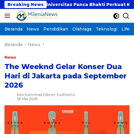
Langsung
SI dan Universitas Panca Bhakti Perkuat Kolaborasi 
Breaking News
ke
konten
Beranda
News
Pendidikan
Olahraga
Teknologi
Lifest
Beranda
News
News
The Weeknd Gelar Konser Dua
Hari di Jakarta pada September
2026
Mochammad Gibran Yudhistira
18 Mei 2026