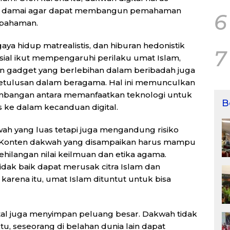
ng damai agar dapat membangun pemahaman
6
 pahaman.
aya hidup matrealistis, dan hiburan hedonistik
7
osial ikut mempengaruhi perilaku umat Islam,
 gadget yang berlebihan dalam beribadah juga
etulusan dalam beragama. Hal ini memunculkan
mbangan antara memanfaatkan teknologi untuk
B
 ke dalam kecanduan digital.
ah yang luas tetapi juga mengandung risiko
ik. Konten dakwah yang disampaikan harus mampu
hilangan nilai keilmuan dan etika agama.
idak baik dapat merusak citra Islam dan
rena itu, umat Islam dituntut untuk bisa
tal juga menyimpan peluang besar. Dakwah tidak
u, seseorang di belahan dunia lain dapat