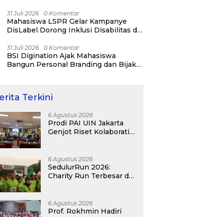
31 Juli 2026
0 Komentar
Mahasiswa LSPR Gelar Kampanye
DisLabel Dorong Inklusi Disabilitas di
Jakarta
31 Juli 2026
0 Komentar
BSI Digination Ajak Mahasiswa
Bangun Personal Branding dan Bijak
Bermedia Sosial Sejak Kuliah
erita Terkini
6 Agustus 2026
Prodi PAI UIN Jakarta
Genjot Riset Kolaboratif,
Antar 4 Proposal ke
Kompetisi BRIN 2026
6 Agustus 2026
SedulurRun 2026:
Charity Run Terbesar di
Jawa Timur Hadir
Kembali, Targetkan
3.000 Peserta untuk
6 Agustus 2026
Dukung Pendidikan
Prof. Rokhmin Hadiri