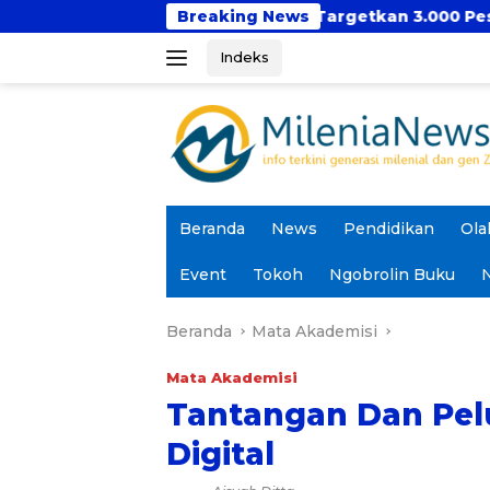
Langsung
ir Kembali, Targetkan 3.000 Peserta untuk Dukung Pend
Breaking News
ke
Indeks
konten
Beranda
News
Pendidikan
Ola
Event
Tokoh
Ngobrolin Buku
N
Beranda
Mata Akademisi
Mata Akademisi
Tantangan Dan Pelu
Digital