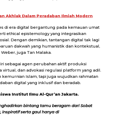
Dan Akhlak Dalam Peradaban Ilmiah Modern
ses di era digital bergantung pada kemauan umat
erti ethical epistemology yang integrasikan
sial. Dengan demikian, tantangan digital tak lagi
baruan dakwah yang humanistik dan kontekstual,
, Weber, juga Tan Malaka.
ri sebagai agen perubahan aktif: produksi
virtual, dan advokasi regulasi platform yang adil.
n kemurnian Islam, tapi juga wujudkan rahmatan
adaban digital yang inklusif dan beradab.
iswa Institut Ilmu Al-Qur’an Jakarta.
nghadirkan bintang tamu beragam dari Sobat
inspiratif serta gaul hanya di