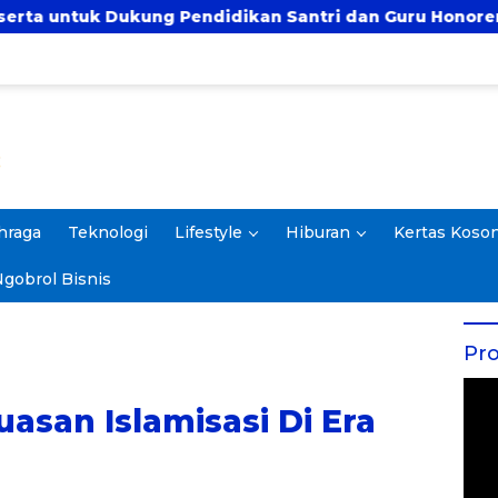
idikan Santri dan Guru Honorer
Prof. Rokhmin H
hraga
Teknologi
Lifestyle
Hiburan
Kertas Koso
gobrol Bisnis
Pro
asan Islamisasi Di Era