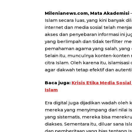
Milenianews.com, Mata Akademisi
–
Islam secara luas, yang kini banyak dil
internet dan media sosial telah men
akses dan penyebaran informasi ini 
yang berlimpah dan tidak terfilter
pemahaman agama yang salah, yang d
Selain itu, munculnya konten-konten
citra Islam. Oleh karena itu, islamisas
agar dakwah tetap efektif dan autenti
Baca juga:
Krisis Etika Media Sosia
Islam
Era digital juga dijadikan wadah ole
mereka yang menyimpang dari nilai 
yang sistematis, mereka bisa merekr
diakses. Sementara itu, diluar sana Is
dan pemberitaan yang bias tentang Isl