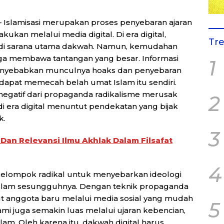
 Islamisasi merupakan proses penyebaran ajaran
akukan melalui media digital. Di era digital,
Tr
jadi sarana utama dakwah. Namun, kemudahan
juga membawa tantangan yang besar. Informasi
1
 menyebabkan munculnya hoaks dan penyebaran
apat memecah belah umat Islam itu sendiri.
 negatif dari propaganda radikalisme merusak
2
i di era digital menuntut pendekatan yang bijak
k.
3
l Dan Relevansi Ilmu Akhlak Dalam Filsafat
4
h kelompok radikal untuk menyebarkan ideologi
Islam sesungguhnya. Dengan teknik propaganda
ut anggota baru melalui media sosial yang mudah
5
lami juga semakin luas melalui ujaran kebencian,
am. Oleh karena itu, dakwah digital harus