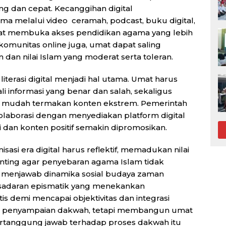
g dan cepat. Kecanggihan digital
 melalui video ceramah, podcast, buku digital,
dapat membuka akses pendidikan agama yang lebih
komunitas online juga, umat dapat saling
an nilai Islam yang moderat serta toleran.
terasi digital menjadi hal utama. Umat harus
informasi yang benar dan salah, sekaligus
k mudah termakan konten ekstrem. Pemerintah
aborasi dengan menyediakan platform digital
i dan konten positif semakin dipromosikan.
asi era digital harus reflektif, memadukan nilai
enting agar penyebaran agama Islam tidak
at menjawab dinamika sosial budaya zaman
kesadaran epismatik yang menekankan
tis demi mencapai objektivitas dan integrasi
oal penyampaian dakwah, tetapi membangun umat
bertanggung jawab terhadap proses dakwah itu