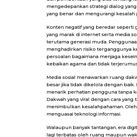
mengedepankan strategi dialog ya
yang benar dan mengurangi kesalah
Konten negatif yang beredar seperti g
yang marak di internet serta media s
terutama generasi muda. Penggunaan
menghadirkan risiko terganggunya k
persoalan bagaimana menjaga kesei
kebaikan agama dan tidak terjerumus
Media sosial menawarkan ruang dakw
besar jika tidak dikelola dengan ba
menarik perhatian pengguna tanpa ke
Dakwah yang viral dengan cara yang t
menimbulkan kesalahpahaman. Oleh ka
menguasai teknologi informasi.
Walaupun banyak tantangan, era digi
lagi terbatas oleh ruang maupun wakt