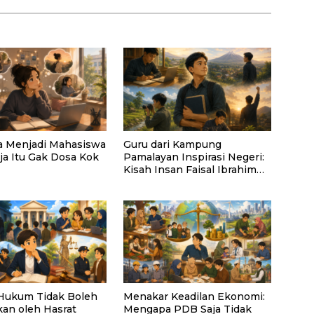
a Menjadi Mahasiswa
Guru dari Kampung
ja Itu Gak Dosa Kok
Pamalayan Inspirasi Negeri:
Kisah Insan Faisal Ibrahim
Diabadikan dalam Buku
“Inspirasi dari Pelosok
Negeri”
Hukum Tidak Boleh
Menakar Keadilan Ekonomi:
kan oleh Hasrat
Mengapa PDB Saja Tidak