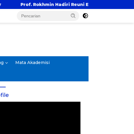
adiri Reuni Emas Alumni SMANDA Kota Cirebon Angkatan
ng
Mata Akademisi
file