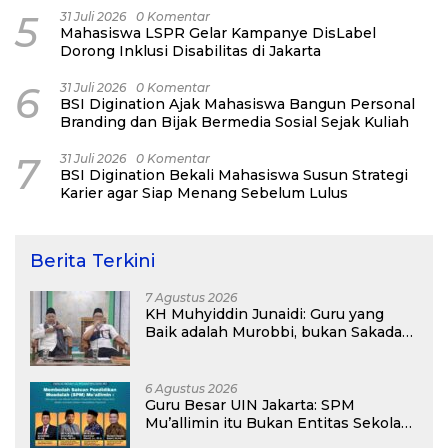
5
31 Juli 2026
0 Komentar
Mahasiswa LSPR Gelar Kampanye DisLabel
Dorong Inklusi Disabilitas di Jakarta
6
31 Juli 2026
0 Komentar
BSI Digination Ajak Mahasiswa Bangun Personal
Branding dan Bijak Bermedia Sosial Sejak Kuliah
7
31 Juli 2026
0 Komentar
BSI Digination Bekali Mahasiswa Susun Strategi
Karier agar Siap Menang Sebelum Lulus
Berita Terkini
7 Agustus 2026
KH Muhyiddin Junaidi: Guru yang
Baik adalah Murobbi, bukan Sakadar
Mu’allim
6 Agustus 2026
Guru Besar UIN Jakarta: SPM
Mu’allimin itu Bukan Entitas Sekolah
atau Madrasah