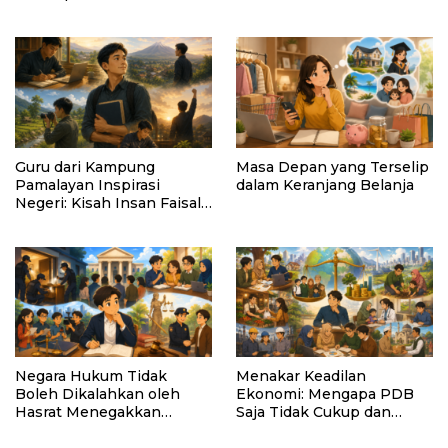
AI Tetap Tunduk pada
Kemanusiaan
Guru dari Kampung
Masa Depan yang Terselip
Pamalayan Inspirasi
dalam Keranjang Belanja
Negeri: Kisah Insan Faisal
Ibrahim Diabadikan dalam
Buku “Inspirasi dari
Pelosok Negeri”
Negara Hukum Tidak
Menakar Keadilan
Boleh Dikalahkan oleh
Ekonomi: Mengapa PDB
Hasrat Menegakkan
Saja Tidak Cukup dan
Hukum
Bagaimana Maqasid al-
Shariah Menjadi Solusi