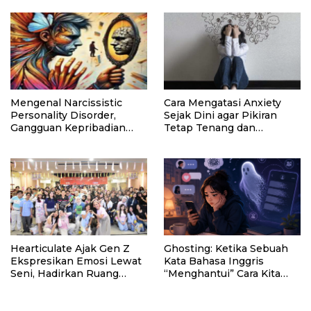
Sejak Kuliah
Mengenal Narcissistic
Cara Mengatasi Anxiety
Personality Disorder,
Sejak Dini agar Pikiran
Gangguan Kepribadian
Tetap Tenang dan
yang Kerap Disalahpahami
Produktif
Hearticulate Ajak Gen Z
Ghosting: Ketika Sebuah
Ekspresikan Emosi Lewat
Kata Bahasa Inggris
Seni, Hadirkan Ruang
“Menghantui” Cara Kita
Aman untuk Jaga
Memaknai Putus Kontak
Kesehatan Mental