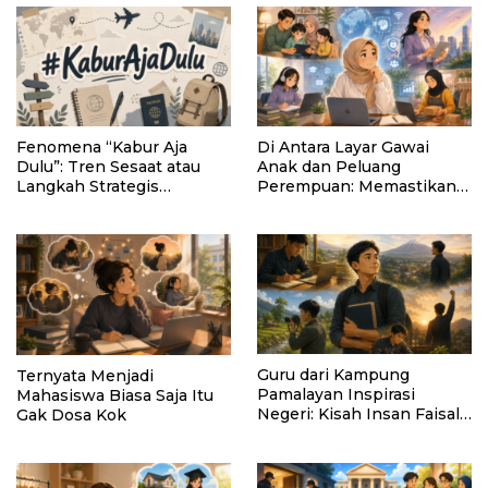
Fenomena “Kabur Aja
Di Antara Layar Gawai
Dulu”: Tren Sesaat atau
Anak dan Peluang
Langkah Strategis
Perempuan: Memastikan
Membangun Masa Depan?
AI Tetap Tunduk pada
Kemanusiaan
Guru dari Kampung
Ternyata Menjadi
Pamalayan Inspirasi
Mahasiswa Biasa Saja Itu
Negeri: Kisah Insan Faisal
Gak Dosa Kok
Ibrahim Diabadikan dalam
Buku “Inspirasi dari
Pelosok Negeri”