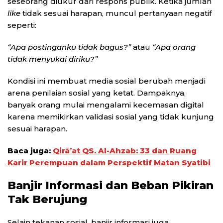
seseorang diukur dari respons publik. Ketika jumlah
like
tidak sesuai harapan, muncul pertanyaan negatif
seperti:
“Apa postinganku tidak bagus?”
atau
“Apa orang
tidak menyukai diriku?”
Kondisi ini membuat media sosial berubah menjadi
arena penilaian sosial yang ketat. Dampaknya,
banyak orang mulai mengalami kecemasan digital
karena memikirkan validasi sosial yang tidak kunjung
sesuai harapan.
Baca juga:
Qirā’at QS. Al-Ahzab: 33 dan Ruang
Karir Perempuan dalam Perspektif Matan Syatibi
Banjir Informasi dan Beban Pikiran
Tak Berujung
Selain tekanan sosial, banjir informasi juga