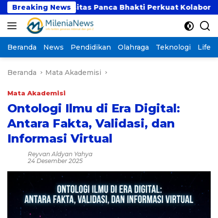
Langsung
niversitas Panca Bhakti Perkuat Kolaborasi Akademik
Breaking News
ke
konten
Beranda
News
Pendidikan
Olahraga
Teknologi
Lifest
Beranda
Mata Akademisi
Mata Akademisi
Ontologi Ilmu di Era Digital:
Antara Fakta, Validasi, dan
Informasi Virtual
Reyvan Aldyan Yahya
24 Desember 2025