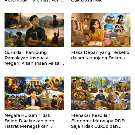
Perempuan: Memastikan
Gak Dosa Kok
AI Tetap Tunduk pada
Kemanusiaan
Guru dari Kampung
Masa Depan yang Terselip
Pamalayan Inspirasi
dalam Keranjang Belanja
Negeri: Kisah Insan Faisal
Ibrahim Diabadikan dalam
Buku “Inspirasi dari
Pelosok Negeri”
Negara Hukum Tidak
Menakar Keadilan
Boleh Dikalahkan oleh
Ekonomi: Mengapa PDB
Hasrat Menegakkan
Saja Tidak Cukup dan
Hukum
Bagaimana Maqasid al-