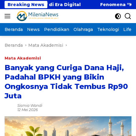
Langsung
titif di Era Digital
Breaking News
Fenomena “Kabur Aja Dulu
ke
konten
Beranda
News
Pendidikan
Olahraga
Teknologi
Lifest
Beranda
Mata Akademisi
Mata Akademisi
Banyak yang Curiga Dana Haji,
Padahal BPKH yang Bikin
Ongkosnya Tidak Tembus Rp90
Juta
Sismia Wandi
12 Mei 2026