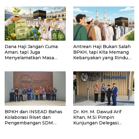
Karyawan dan Masyarakat
Dana Haji Jangan Cuma
Antrean Haji Bukan Salah
Aman, tapi Juga
BPKH, tapi Kita Memang
Menyelamatkan Masa
Kebanyakan yang Rindu
Depan Bumi
Berangkat
BPKH dan INSEAD Bahas
Dr. KH. M. Dawud Arif
Kolaborasi Riset dan
Khan, M.Si Pimpin
Pengembangan SDM
Kunjungan Delegasi
Pengelola Dana Haji
Pengawas BPKH ke NUS
Enterprise dan Bank