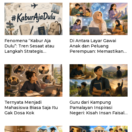
Fenomena “Kabur Aja
Di Antara Layar Gawai
Dulu”: Tren Sesaat atau
Anak dan Peluang
Langkah Strategis
Perempuan: Memastikan
Membangun Masa Depan?
AI Tetap Tunduk pada
Kemanusiaan
Ternyata Menjadi
Guru dari Kampung
Mahasiswa Biasa Saja Itu
Pamalayan Inspirasi
Gak Dosa Kok
Negeri: Kisah Insan Faisal
Ibrahim Diabadikan dalam
Buku “Inspirasi dari
Pelosok Negeri”