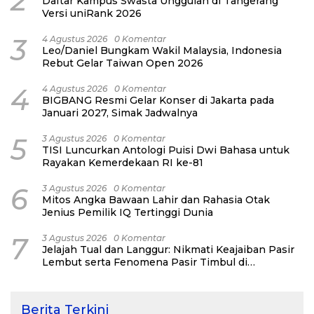
2
Daftar Kampus Swasta Unggulan di Tangerang
Versi uniRank 2026
3
4 Agustus 2026
0 Komentar
Leo/Daniel Bungkam Wakil Malaysia, Indonesia
Rebut Gelar Taiwan Open 2026
4
4 Agustus 2026
0 Komentar
BIGBANG Resmi Gelar Konser di Jakarta pada
Januari 2027, Simak Jadwalnya
5
3 Agustus 2026
0 Komentar
TISI Luncurkan Antologi Puisi Dwi Bahasa untuk
Rayakan Kemerdekaan RI ke-81
6
3 Agustus 2026
0 Komentar
Mitos Angka Bawaan Lahir dan Rahasia Otak
Jenius Pemilik IQ Tertinggi Dunia
7
3 Agustus 2026
0 Komentar
Jelajah Tual dan Langgur: Nikmati Keajaiban Pasir
Lembut serta Fenomena Pasir Timbul di
Kepulauan Kei
Berita Terkini