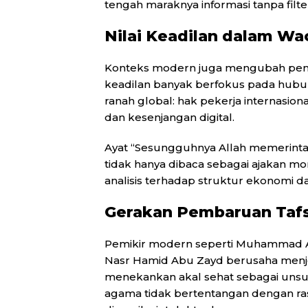
tengah maraknya informasi tanpa filte
Nilai Keadilan dalam Wa
Konteks modern juga mengubah pemba
keadilan banyak berfokus pada hubun
ranah global: hak pekerja internasio
dan kesenjangan digital.
Ayat “Sesungguhnya Allah memerintah
tidak hanya dibaca sebagai ajakan mor
analisis terhadap struktur ekonomi d
Gerakan Pembaruan Tafs
Pemikir modern seperti Muhammad Ab
Nasr Hamid Abu Zayd berusaha menjem
menekankan akal sehat sebagai uns
agama tidak bertentangan dengan rasi