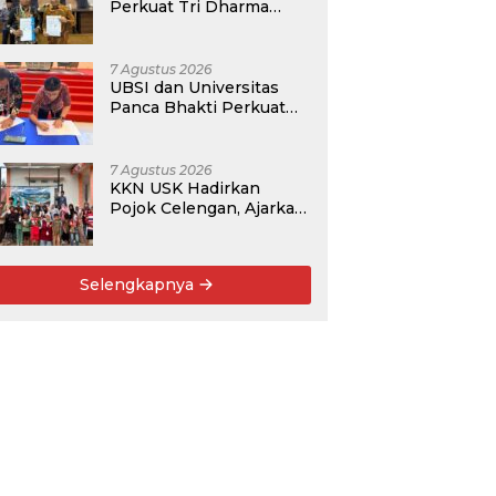
Perkuat Tri Dharma
Lewat Kolaborasi
Akademik
7 Agustus 2026
UBSI dan Universitas
Panca Bhakti Perkuat
Kolaborasi Akademik
Lewat Program PKM
7 Agustus 2026
KKN USK Hadirkan
Pojok Celengan, Ajarkan
Anak Desa Pohroh
Gemar Menabung
Selengkapnya