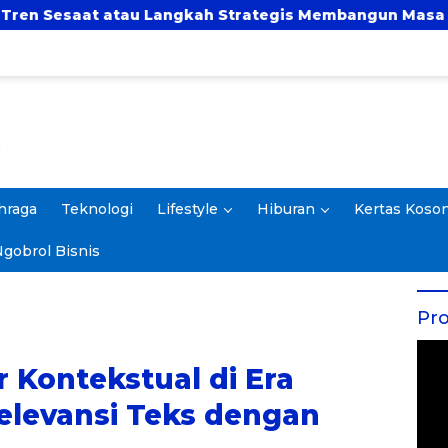
 Langkah Strategis Membangun Masa Depan?
UBS
hraga
Teknologi
Lifestyle
Hiburan
Kertas Koso
gobrol Bisnis
Pro
r Kontekstual di Era
elevansi Teks dengan