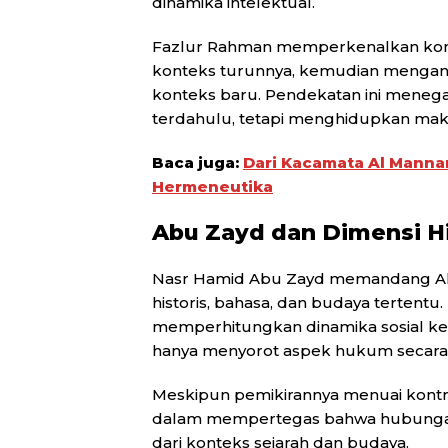
dinamika intelektual.
Fazlur Rahman memperkenalkan kon
konteks turunnya, kemudian mengangk
konteks baru. Pendekatan ini menega
terdahulu, tetapi menghidupkan makn
Baca juga:
Dari Kacamata Al Manna
Hermeneutika
Abu Zayd dan Dimensi Hi
Nasr Hamid Abu Zayd memandang Al-
historis, bahasa, dan budaya tertent
memperhitungkan dinamika sosial kem
hanya menyorot aspek hukum secara li
Meskipun pemikirannya menuai kontro
dalam mempertegas bahwa hubungan a
dari konteks sejarah dan budaya.