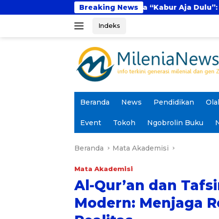
Langsung
Fenomena “Kabur Aja Dulu”: Tren Sesaat atau
Breaking News
ke
Indeks
konten
Beranda
News
Pendidikan
Ola
Event
Tokoh
Ngobrolin Buku
N
Beranda
Mata Akademisi
Mata Akademisi
Al-Qur’an dan Tafsi
Modern: Menjaga R