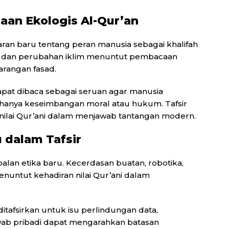
an Ekologis Al-Qur’an
an baru tentang peran manusia sebagai khalifah
si, dan perubahan iklim menuntut pembacaan
arangan fasad.
apat dibaca sebagai seruan agar manusia
hanya keseimbangan moral atau hukum. Tafsir
s nilai Qur’ani dalam menjawab tantangan modern.
 dalam Tafsir
lan etika baru. Kecerdasan buatan, robotika,
 menuntut kehadiran nilai Qur’ani dalam
itafsirkan untuk isu perlindungan data,
wab pribadi dapat mengarahkan batasan