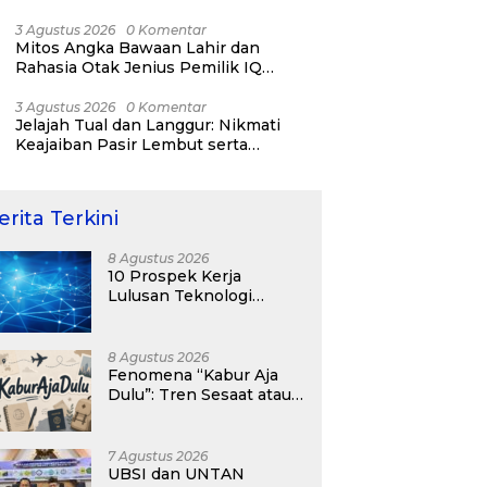
RI ke-81
3 Agustus 2026
0 Komentar
Mitos Angka Bawaan Lahir dan
Rahasia Otak Jenius Pemilik IQ
Tertinggi Dunia
3 Agustus 2026
0 Komentar
Jelajah Tual dan Langgur: Nikmati
Keajaiban Pasir Lembut serta
Fenomena Pasir Timbul di Kepulauan
Kei
erita Terkini
8 Agustus 2026
10 Prospek Kerja
Lulusan Teknologi
Informasi yang
Menjanjikan dengan Gaji
Kompetitif di Era Digital
8 Agustus 2026
Fenomena “Kabur Aja
Dulu”: Tren Sesaat atau
Langkah Strategis
Membangun Masa
Depan?
7 Agustus 2026
UBSI dan UNTAN