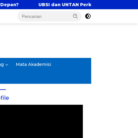
I dan UNTAN Perkuat Tri Dharma Lewat Kolaborasi Ak
ng
Mata Akademisi
file