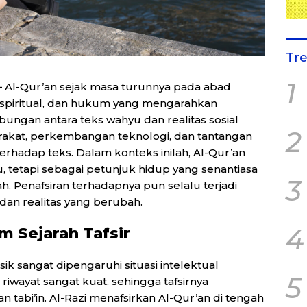
Tr
1
–
Al-Qur’an sejak masa turunnya pada abad
 spiritual, dan hukum yang mengarahkan
bungan antara teks wahyu dan realitas sosial
2
arakat, perkembangan teknologi, dan tantangan
hadap teks. Dalam konteks inilah, Al-Qur’an
 tetapi sebagai petunjuk hidup yang senantiasa
3
. Penafsiran terhadapnya pun selalu terjadi
 dan realitas yang berubah.
4
 Sejarah Tafsir
ik sangat dipengaruhi situasi intelektual
5
 riwayat sangat kuat, sehingga tafsirnya
n tabi’in. Al-Razi menafsirkan Al-Qur’an di tengah