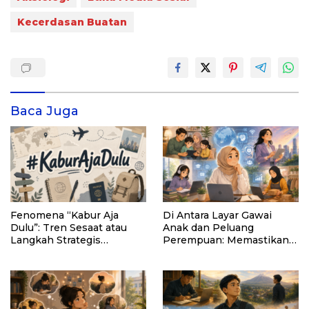
Kecerdasan Buatan
Baca Juga
Fenomena “Kabur Aja
Di Antara Layar Gawai
Dulu”: Tren Sesaat atau
Anak dan Peluang
Langkah Strategis
Perempuan: Memastikan
Membangun Masa Depan?
AI Tetap Tunduk pada
Kemanusiaan