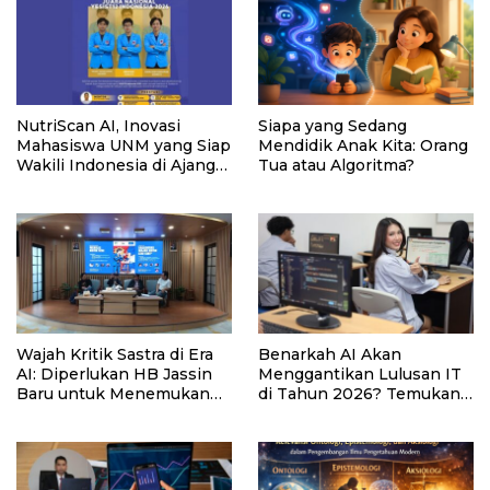
NutriScan AI, Inovasi
Siapa yang Sedang
Mahasiswa UNM yang Siap
Mendidik Anak Kita: Orang
Wakili Indonesia di Ajang
Tua atau Algoritma?
YESIST12 Internasional
2026
Wajah Kritik Sastra di Era
Benarkah AI Akan
AI: Diperlukan HB Jassin
Menggantikan Lulusan IT
Baru untuk Menemukan
di Tahun 2026? Temukan
Chairil Anwar Baru
Jawaban dan Strategi
Bertahan di Era
Otomatisasi