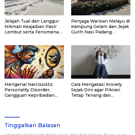
Jelajah Tual dan Langgur:
Penjaga Warisan Melayu di
Nikmati Keajaiban Pasir
Kampung Gelam dan Jejak
Lembut serta Fenomena
Gurih Nasi Padang
Pasir Timbul di Kepulauan
Singapura
Kei
Mengenal Narcissistic
Cara Mengatasi Anxiety
Personality Disorder,
Sejak Dini agar Pikiran
Gangguan Kepribadian
Tetap Tenang dan
yang Kerap Disalahpahami
Produktif
Tinggalkan Balasan