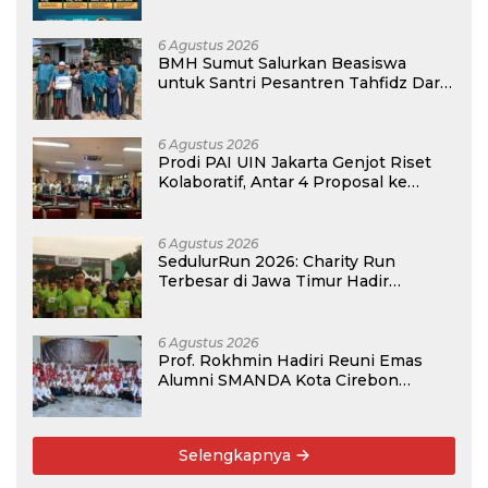
atau Madrasah
6 Agustus 2026
BMH Sumut Salurkan Beasiswa
untuk Santri Pesantren Tahfidz Darul
Hijrah Deli Serdang
6 Agustus 2026
Prodi PAI UIN Jakarta Genjot Riset
Kolaboratif, Antar 4 Proposal ke
Kompetisi BRIN 2026
6 Agustus 2026
SedulurRun 2026: Charity Run
Terbesar di Jawa Timur Hadir
Kembali, Targetkan 3.000 Peserta
untuk Dukung Pendidikan Santri dan
Guru Honorer
6 Agustus 2026
Prof. Rokhmin Hadiri Reuni Emas
Alumni SMANDA Kota Cirebon
Angkatan 76: 50 Tahun Lalu Kita
Pernah Bersama
Selengkapnya