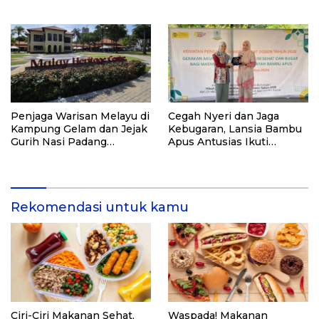
Kesehatan
Pasir Timbul di Kepulauan
Kei
Penjaga Warisan Melayu di
Cegah Nyeri dan Jaga
Kampung Gelam dan Jejak
Kebugaran, Lansia Bambu
Gurih Nasi Padang
Apus Antusias Ikuti
Singapura
Pelatihan “Akupresur
Mandiri” dari Tim
Pengabdi UI
Rekomendasi untuk kamu
Ciri-Ciri Makanan Sehat,
Waspada! Makanan