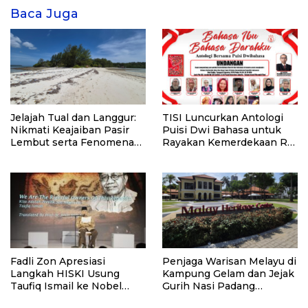
Baca Juga
Jelajah Tual dan Langgur:
TISI Luncurkan Antologi
Nikmati Keajaiban Pasir
Puisi Dwi Bahasa untuk
Lembut serta Fenomena
Rayakan Kemerdekaan RI
Pasir Timbul di Kepulauan
ke-81
Kei
Fadli Zon Apresiasi
Penjaga Warisan Melayu di
Langkah HISKI Usung
Kampung Gelam dan Jejak
Taufiq Ismail ke Nobel
Gurih Nasi Padang
Sastra
Singapura