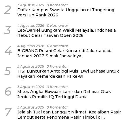
2
3 Agustus 2026
0 Komentar
Daftar Kampus Swasta Unggulan di Tangerang
Versi uniRank 2026
3
4 Agustus 2026
0 Komentar
Leo/Daniel Bungkam Wakil Malaysia, Indonesia
Rebut Gelar Taiwan Open 2026
4
4 Agustus 2026
0 Komentar
BIGBANG Resmi Gelar Konser di Jakarta pada
Januari 2027, Simak Jadwalnya
5
3 Agustus 2026
0 Komentar
TISI Luncurkan Antologi Puisi Dwi Bahasa untuk
Rayakan Kemerdekaan RI ke-81
6
3 Agustus 2026
0 Komentar
Mitos Angka Bawaan Lahir dan Rahasia Otak
Jenius Pemilik IQ Tertinggi Dunia
7
3 Agustus 2026
0 Komentar
Jelajah Tual dan Langgur: Nikmati Keajaiban Pasir
Lembut serta Fenomena Pasir Timbul di
Kepulauan Kei