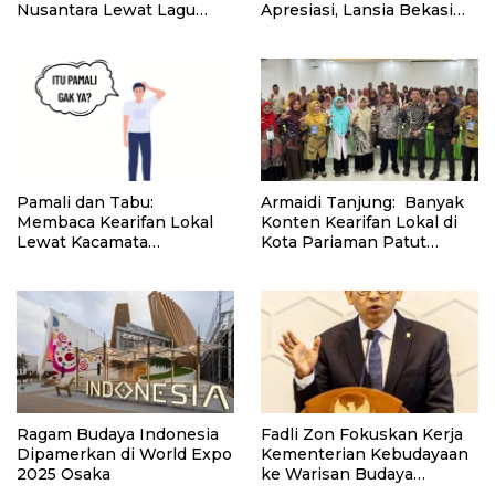
Nusantara Lewat Lagu
Apresiasi, Lansia Bekasi
Anak
Lestarikan Batik dan
Perkuat Kebersamaan
Pamali dan Tabu:
Armaidi Tanjung: Banyak
Membaca Kearifan Lokal
Konten Kearifan Lokal di
Lewat Kacamata
Kota Pariaman Patut
Psikoanalisis Freud
Ditulis
Ragam Budaya Indonesia
Fadli Zon Fokuskan Kerja
Dipamerkan di World Expo
Kementerian Kebudayaan
2025 Osaka
ke Warisan Budaya
Nasional