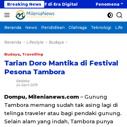
Langsung
etitif di Era Digital
Breaking News
Fenomena “Kabur Aja Dulu
ke
konten
Beranda
News
Pendidikan
Olahraga
Teknologi
Lifest
Beranda
Lifestyle
Budaya
Budaya
,
Travelling
Tarian Doro Mantika di Festival
Pesona Tambora
Redaksi
24 April 2019
Dompu, Milenianews.com
– Gunung
Tambora memang sudah tak asing lagi di
telinga traveler atau bagi pendaki gunung.
Selain alam yang indah, Tambora punya