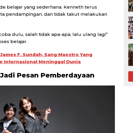
de belajar yang sederhana. Kenneth terus
nta pendampingan, dan tidak takut melakukan
, coba dulu, salah tidak apa-apa, lalu ulang lagi”
ses belajar.
di: James F. Sundah, Sang Maestro Yang
 Internasional Meninggal Dunia
 Jadi Pesan Pemberdayaan