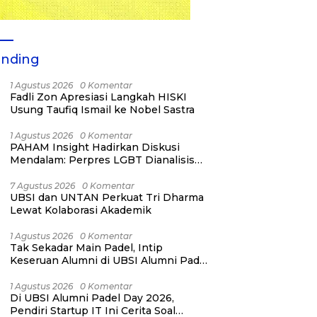
ending
1 Agustus 2026
0 Komentar
Fadli Zon Apresiasi Langkah HISKI
Usung Taufiq Ismail ke Nobel Sastra
1 Agustus 2026
0 Komentar
PAHAM Insight Hadirkan Diskusi
Mendalam: Perpres LGBT Dianalisis
sebagai Strategi Pertahanan Negara
Bukan Ancaman Individual
7 Agustus 2026
0 Komentar
UBSI dan UNTAN Perkuat Tri Dharma
Lewat Kolaborasi Akademik
1 Agustus 2026
0 Komentar
Tak Sekadar Main Padel, Intip
Keseruan Alumni di UBSI Alumni Padel
Day 2026!
1 Agustus 2026
0 Komentar
Di UBSI Alumni Padel Day 2026,
Pendiri Startup IT Ini Cerita Soal