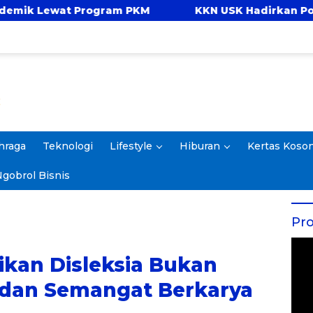
ogram PKM
KKN USK Hadirkan Pojok Celengan, A
hraga
Teknologi
Lifestyle
Hiburan
Kertas Koso
gobrol Bisnis
Pro
ikan Disleksia Bukan
 dan Semangat Berkarya