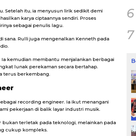
6
Setelah itu, ia menyusun lirik sedikit demi
silkan karya ciptaannya sendiri. Proses
inya sebagai penulis lagu.
7
di sana. Rulli juga mengenalkan Kenneth pada
dio.
 Ia kemudian membantu menjalankan berbagai
B
ngkat lunak perekaman secara bertahap.
 terus berkembang.
neer
ebagai recording engineer. Ia ikut menangani
 pekerjaan di balik layar industri musik.
 bukan terletak pada teknologi, melainkan pada
ang cukup kompleks.