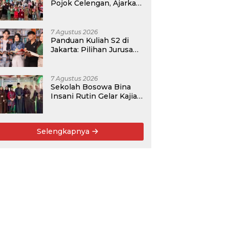
Pojok Celengan, Ajarkan
Anak Desa Pohroh
Gemar Menabung
7 Agustus 2026
Panduan Kuliah S2 di
Jakarta: Pilihan Jurusan,
Data Prospek, dan
Rekomendasi Kampus
7 Agustus 2026
Sekolah Bosowa Bina
Insani Rutin Gelar Kajian
Islam untuk Orang Tua,
Alumni, dan Masyarakat
Umum
Selengkapnya