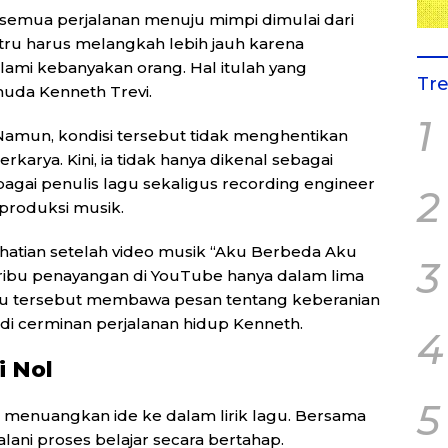
 semua perjalanan menuju mimpi dimulai dari
stru harus melangkah lebih jauh karena
lami kebanyakan orang. Hal itulah yang
Tr
uda Kenneth Trevi.
1
Namun, kondisi tersebut tidak menghentikan
karya. Kini, ia tidak hanya dikenal sebagai
agai penulis lagu sekaligus recording engineer
2
 produksi musik.
hatian setelah video musik “Aku Berbeda Aku
3
 ribu penayangan di YouTube hanya dalam lima
. Lagu tersebut membawa pesan tentang keberanian
adi cerminan perjalanan hidup Kenneth.
4
i Nol
5
 menuangkan ide ke dalam lirik lagu. Bersama
alani proses belajar secara bertahap.