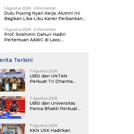
Bisnis ERP, AI, dan Pentingnya
Network Alumni
1 Agustus 2026
0 Komentar
Dulu Pusing Nyari Kerja, Alumni Ini
Bagikan Lika-Liku Karier Perbankan
Hingga Nostalgia di UBSI Alumni Padel
Day 2026
1 Agustus 2026
0 Komentar
Prof. Rokhmin Dahuri Hadiri
Pertemuan AAWC di Laos:
Memperkuat Kerja Sama Asia-Pasifik
untuk Ketahanan Air dan Iklim
erita Terkini
7 Agustus 2026
UBSI dan UNTAN
Perkuat Tri Dharma
Lewat Kolaborasi
Akademik
7 Agustus 2026
UBSI dan Universitas
Panca Bhakti Perkuat
Kolaborasi Akademik
Lewat Program PKM
7 Agustus 2026
KKN USK Hadirkan