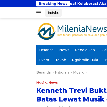
Langsung
s Panca Bhakti Perkuat Kolaborasi Akademik Lewat Pr
Breaking News
ke
Indeks
konten
Beranda
News
Pendidikan
Ola
Event
Tokoh
Ngobrolin Buku
N
Beranda
Hiburan
Musik
Musik
,
News
Kenneth Trevi Bukt
Batas Lewat Musik