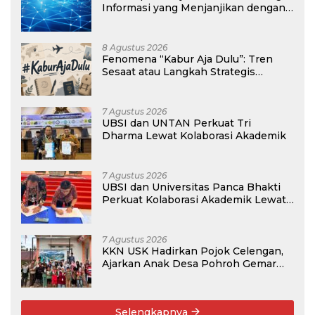
Informasi yang Menjanjikan dengan
Gaji Kompetitif di Era Digital
8 Agustus 2026
Fenomena “Kabur Aja Dulu”: Tren
Sesaat atau Langkah Strategis
Membangun Masa Depan?
7 Agustus 2026
UBSI dan UNTAN Perkuat Tri
Dharma Lewat Kolaborasi Akademik
7 Agustus 2026
UBSI dan Universitas Panca Bhakti
Perkuat Kolaborasi Akademik Lewat
Program PKM
7 Agustus 2026
KKN USK Hadirkan Pojok Celengan,
Ajarkan Anak Desa Pohroh Gemar
Menabung
Selengkapnya