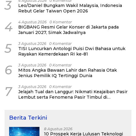
3
4 Agustus 2026
0 Komentar
Leo/Daniel Bungkam Wakil Malaysia, Indonesia
Rebut Gelar Taiwan Open 2026
4
4 Agustus 2026
0 Komentar
BIGBANG Resmi Gelar Konser di Jakarta pada
Januari 2027, Simak Jadwalnya
5
3 Agustus 2026
0 Komentar
TISI Luncurkan Antologi Puisi Dwi Bahasa untuk
Rayakan Kemerdekaan RI ke-81
6
3 Agustus 2026
0 Komentar
Mitos Angka Bawaan Lahir dan Rahasia Otak
Jenius Pemilik IQ Tertinggi Dunia
7
3 Agustus 2026
0 Komentar
Jelajah Tual dan Langgur: Nikmati Keajaiban Pasir
Lembut serta Fenomena Pasir Timbul di
Kepulauan Kei
Berita Terkini
8 Agustus 2026
10 Prospek Kerja Lulusan Teknologi