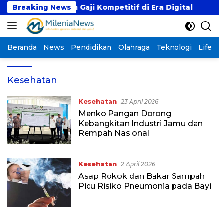
Langsung
ikan dengan Gaji Kompetitif di Era Digital
Breaking News
Feno
ke
konten
Beranda
News
Pendidikan
Olahraga
Teknologi
Lifest
Kesehatan
Kesehatan
23 April 2026
Menko Pangan Dorong
Kebangkitan Industri Jamu dan
Rempah Nasional
Kesehatan
2 April 2026
Asap Rokok dan Bakar Sampah
Picu Risiko Pneumonia pada Bayi