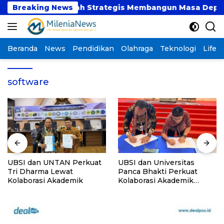
Langsung
aat atau Langkah Strategis Membangun Masa Depan?
Breaking News
ke
konten
Beranda
News
Pendidikan
Olahraga
Teknologi
Lifest
software
UBSI dan UNTAN Perkuat
UBSI dan Universitas
Tri Dharma Lewat
Panca Bhakti Perkuat
Kolaborasi Akademik
Kolaborasi Akademik
Lewat Program PKM