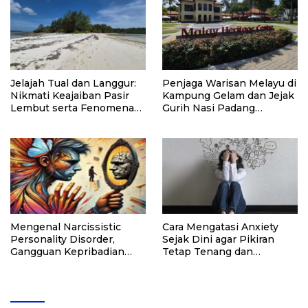
Jelajah Tual dan Langgur:
Penjaga Warisan Melayu di
Nikmati Keajaiban Pasir
Kampung Gelam dan Jejak
Lembut serta Fenomena
Gurih Nasi Padang
Pasir Timbul di Kepulauan
Singapura
Kei
Mengenal Narcissistic
Cara Mengatasi Anxiety
Personality Disorder,
Sejak Dini agar Pikiran
Gangguan Kepribadian
Tetap Tenang dan
yang Kerap Disalahpahami
Produktif