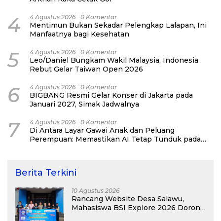
4
4 Agustus 2026
0 Komentar
Mentimun Bukan Sekadar Pelengkap Lalapan, Ini
Manfaatnya bagi Kesehatan
5
4 Agustus 2026
0 Komentar
Leo/Daniel Bungkam Wakil Malaysia, Indonesia
Rebut Gelar Taiwan Open 2026
6
4 Agustus 2026
0 Komentar
BIGBANG Resmi Gelar Konser di Jakarta pada
Januari 2027, Simak Jadwalnya
7
4 Agustus 2026
0 Komentar
Di Antara Layar Gawai Anak dan Peluang
Perempuan: Memastikan AI Tetap Tunduk pada
Kemanusiaan
Berita Terkini
10 Agustus 2026
Rancang Website Desa Salawu,
Mahasiswa BSI Explore 2026 Dorong
Digitalisasi Layanan