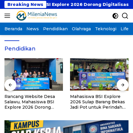
Langsung
hasiswa BSI Explore 2026 Dorong Digitalisasi Layanan
Breaking News
ke
konten
Beranda
News
Pendidikan
Olahraga
Teknologi
Lifest
Pendidikan
Mahasiswa BSI Explore
Tim Wushu Indonesia Raih
2026 Sulap Barang Bekas
Enam Medali di Taolu
Jadi Pot untuk Perindah
World Cup 2026
Pos Kamling di
Tasikmalaya