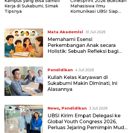
Kampus yang Bisa Sambil
CineSprint 2026 Buktikan
Kerja di Sukabumi, Simak
Mahasiswa Ilmu
Tipsnya
Komunikasi UBSI Siap
Masuk Industri Kreatif
Mata Akademisi
10 Juli 2026
Memahami Esensi
Perkembangan Anak secara
Holistik: Sebuah Refleksi bagi
Orang Tua
Pendidikan
4 Juli 2026
Kuliah Kelas Karyawan di
Sukabumi Makin Diminati, Ini
Alasannya
News
,
Pendidikan
3 Juli 2026
UBSI Kirim Empat Delegasi ke
Global Youth Congress 2026,
Perluas Jejaring Pemimpin Muda