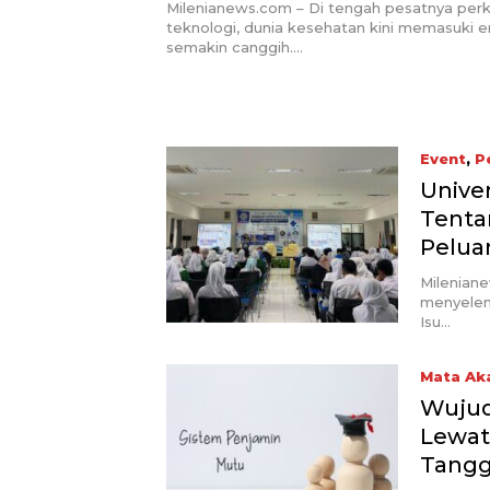
Level!
Milenianews.com – Di tengah pesatnya pe
teknologi, dunia kesehatan kini memasuki er
semakin canggih….
Event
,
P
Unive
Tenta
Pelua
Milenian
menyelen
Isu…
Mata Ak
Wujud
Lewat
Tangg