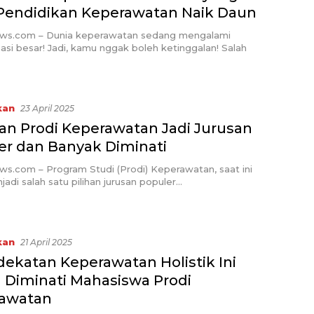
 Pendidikan Keperawatan Naik Daun
ews.com – Dunia keperawatan sedang mengalami
asi besar! Jadi, kamu nggak boleh ketinggalan! Salah
kan
23 April 2025
san Prodi Keperawatan Jadi Jurusan
er dan Banyak Diminati
ws.com – Program Studi (Prodi) Keperawatan, saat ini
jadi salah satu pilihan jurusan populer…
kan
21 April 2025
dekatan Keperawatan Holistik Ini
g Diminati Mahasiswa Prodi
awatan