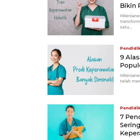
Bikin
Milenian
transform
satu…
Pendidi
9 Ala
Popul
Mileniane
telah men
Pendidi
7 Pen
Serin
Keper