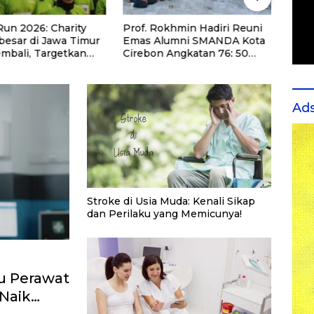
Run 2026: Charity
Prof. Rokhmin Hadiri Reuni
UIN A
besar di Jawa Timur
Emas Alumni SMANDA Kota
Pemb
embali, Targetkan
Cirebon Angkatan 76: 50
Kedo
eserta untuk
Tahun Lalu Kita Pernah
Maha
Pendidikan Santri
Bersama
u Honorer
Ad
Stroke di Usia Muda: Kenali Sikap
dan Perilaku yang Memicunya!
u Perawat
 Naik