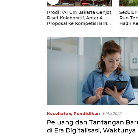
 Salurkan
Prodi PAI UIN Jakarta Genjot
Sedulur
ntuk Santri
Riset Kolaboratif, Antar 4
Run Ter
Tahfidz Darul
Proposal ke Kompetisi BRIN
Hadir K
 Serdang
2026
3.000 P
Dukung 
dan Gur
Kesehatan
,
Pendidikan
9 Mei 2025
Peluang dan Tantangan Bar
di Era Digitalisasi, Waktunya