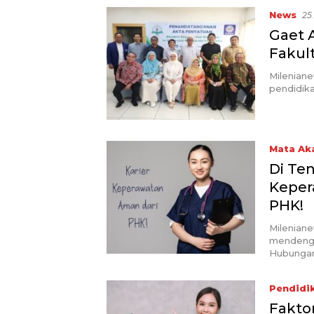
News
25
Gaet A
Fakul
Mileniane
pendidika
Mata Ak
Di Te
Keper
PHK!
Mileniane
mendenga
Hubunga
Pendidi
Fakto