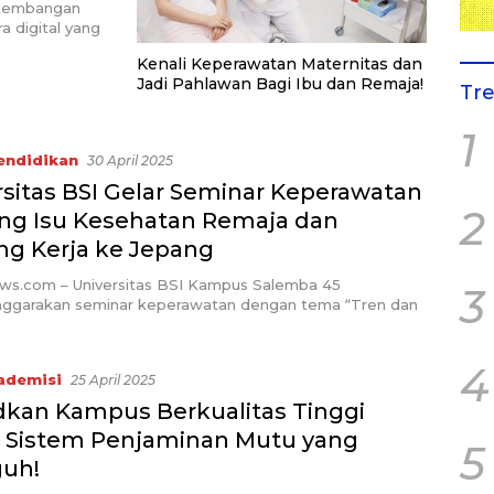
rkembangan
a digital yang
Kenali Keperawatan Maternitas dan
Jadi Pahlawan Bagi Ibu dan Remaja!
Tr
1
endidikan
30 April 2025
rsitas BSI Gelar Seminar Keperawatan
2
ng Isu Kesehatan Remaja dan
ng Kerja ke Jepang
ews.com – Universitas BSI Kampus Salemba 45
3
ggarakan seminar keperawatan dengan tema “Tren dan
4
ademisi
25 April 2025
kan Kampus Berkualitas Tinggi
 Sistem Penjaminan Mutu yang
5
uh!