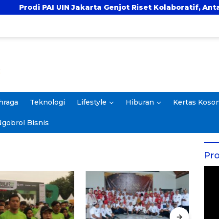
I UIN Jakarta Genjot Riset Kolaboratif, Antar 4 Proposal
hraga
Teknologi
Lifestyle
Hiburan
Kertas Koso
gobrol Bisnis
Pro