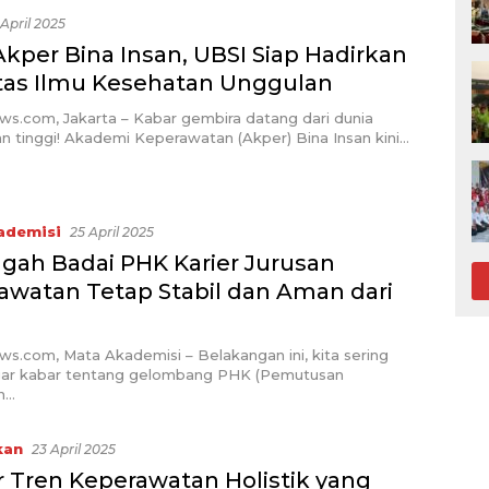
 April 2025
kper Bina Insan, UBSI Siap Hadirkan
tas Ilmu Kesehatan Unggulan
ws.com, Jakarta – Kabar gembira datang dari dunia
n tinggi! Akademi Keperawatan (Akper) Bina Insan kini…
ademisi
25 April 2025
ngah Badai PHK Karier Jurusan
awatan Tetap Stabil dan Aman dari
ws.com, Mata Akademisi – Belakangan ini, kita sering
r kabar tentang gelombang PHK (Pemutusan
n…
kan
23 April 2025
r Tren Keperawatan Holistik yang