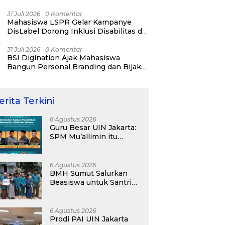
31 Juli 2026
0 Komentar
Mahasiswa LSPR Gelar Kampanye
DisLabel Dorong Inklusi Disabilitas di
Jakarta
31 Juli 2026
0 Komentar
BSI Digination Ajak Mahasiswa
Bangun Personal Branding dan Bijak
Bermedia Sosial Sejak Kuliah
erita Terkini
6 Agustus 2026
Guru Besar UIN Jakarta:
SPM Mu’allimin itu
Bukan Entitas Sekolah
atau Madrasah
6 Agustus 2026
BMH Sumut Salurkan
Beasiswa untuk Santri
Pesantren Tahfidz Darul
Hijrah Deli Serdang
6 Agustus 2026
Prodi PAI UIN Jakarta