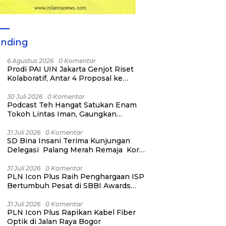
ending
6 Agustus 2026
0 Komentar
Prodi PAI UIN Jakarta Genjot Riset
Kolaboratif, Antar 4 Proposal ke
Kompetisi BRIN 2026
30 Juli 2026
0 Komentar
Podcast Teh Hangat Satukan Enam
Tokoh Lintas Iman, Gaungkan
Persaudaraan dan Kemanusiaan
31 Juli 2026
0 Komentar
SD Bina Insani Terima Kunjungan
Delegasi Palang Merah Remaja Korea
dan PMI Kota Bogor
31 Juli 2026
0 Komentar
PLN Icon Plus Raih Penghargaan ISP
Bertumbuh Pesat di SBBI Awards
2026
31 Juli 2026
0 Komentar
PLN Icon Plus Rapikan Kabel Fiber
Optik di Jalan Raya Bogor