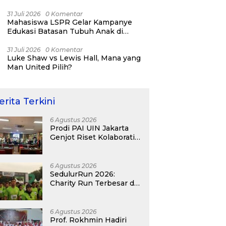
31 Juli 2026
0 Komentar
Mahasiswa LSPR Gelar Kampanye
Edukasi Batasan Tubuh Anak di
Jatinegara “Berani Lindungi”
31 Juli 2026
0 Komentar
Luke Shaw vs Lewis Hall, Mana yang
Man United Pilih?
erita Terkini
6 Agustus 2026
Prodi PAI UIN Jakarta
Genjot Riset Kolaboratif,
Antar 4 Proposal ke
Kompetisi BRIN 2026
6 Agustus 2026
SedulurRun 2026:
Charity Run Terbesar di
Jawa Timur Hadir
Kembali, Targetkan
3.000 Peserta untuk
6 Agustus 2026
Dukung Pendidikan
Prof. Rokhmin Hadiri