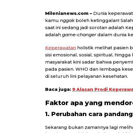
Milenianews.com –
Dunia keperawata
kamu
nggak
boleh ketinggalan! Salah
saat ini sedang jadi sorotan adalah Ke
adalah
game-changer
dalam dunia ke
Keperawatan
holistik melihat pasien b
sisi emosional, sosial, spiritual, hin
masyarakat kini sadar bahwa penyem
pada pasien. WHO dan lembaga keseh
di seluruh lini pelayanan kesehatan.
Baca juga:
9 Alasan Prodi Keperawa
Faktor apa yang mendor
1. Perubahan cara pandan
Sekarang bukan zamannya lagi melihat