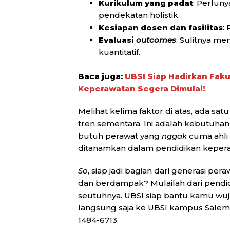
Kurikulum yang padat
: Perlun
pendekatan holistik.
Kesiapan dosen dan fasilitas
:
Evaluasi
outcomes
: Sulitnya m
kuantitatif.
Baca juga:
UBSI Siap Hadirkan Faku
Keperawatan Segera Dimulai!
Melihat kelima faktor di atas, ada sa
tren sementara. Ini adalah kebutuha
butuh perawat yang
nggak
cuma ahli 
ditanamkan dalam pendidikan keper
So
, siap jadi bagian dari generasi per
dan berdampak? Mulailah dari pendid
seutuhnya. UBSI siap bantu kamu wuju
langsung saja ke UBSI kampus Salem
1484-6713.