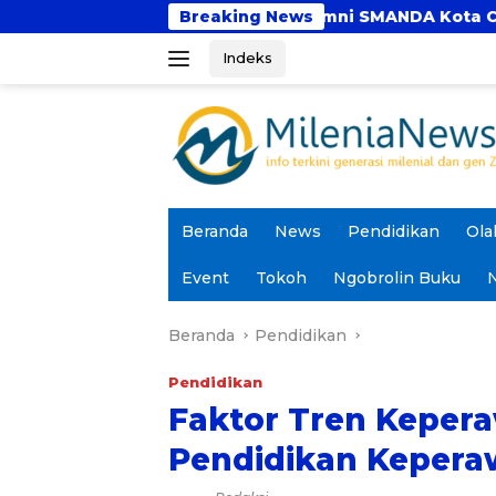
Langsung
euni Emas Alumni SMANDA Kota Cirebon Angkatan 76: 50
Breaking News
ke
Indeks
konten
Beranda
News
Pendidikan
Ola
Event
Tokoh
Ngobrolin Buku
N
Beranda
Pendidikan
Pendidikan
Faktor Tren Kepera
Pendidikan Kepera