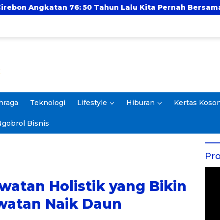
 Tahun Lalu Kita Pernah Bersama
UIN Ar-Raniry 
hraga
Teknologi
Lifestyle
Hiburan
Kertas Koso
gobrol Bisnis
Pro
watan Holistik yang Bikin
watan Naik Daun