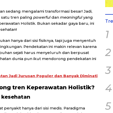
n sedang mengalami transformasi besar! Jadi,
 satu tren paling
powerful
dan
meaningful
yang
Tr
perawatan Holistik. Bukan sekadar gaya baru, ini
sehatan!
1
ukan hanya dari sisi fisiknya, tapi juga menyentuh
gga lingkungan. Pendekatan ini makin relevan karena
2
buhan sejati harus menyeluruh dan berpusat
atan dunia pun ikut mendorong pendekatan ini
3
tan Jadi Jurusan Populer dan Banyak Diminati
4
ong tren Keperawatan Holistik?
g kesehatan
5
 penyakit hanya dari sisi medis. Paradigma