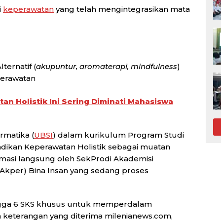
i
keperawatan
yang telah mengintegrasikan mata
ernatif (
akupuntur, aromaterapi, mindfulness
)
perawatan
n Holistik Ini Sering Diminati Mahasiswa
rmatika (
UBSI
) dalam kurikulum Program Studi
adikan Keperawatan Holistik sebagai muatan
rmasi langsung oleh
SekProdi Akademisi
kper) Bina Insan yang sedang proses
ingga 6 SKS khusus untuk memperdalam
m keterangan yang diterima milenianews.com,