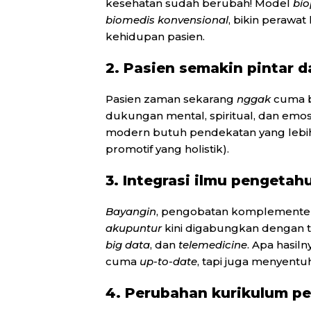
kesehatan sudah berubah! Model
bio
biomedis konvensional
, bikin perawa
kehidupan pasien.
2. Pasien semakin pintar 
Pasien zaman sekarang
nggak
cuma b
dukungan mental, spiritual, dan emosi
modern butuh pendekatan yang lebih 
promotif yang holistik
).
3. Integrasi ilmu pengetah
Bayangin
, pengobatan komplementer
akupuntur
kini digabungkan dengan t
big data
, dan
telemedicine
. Apa hasil
cuma
up-to-date
, tapi juga menyentuh
4. Perubahan kurikulum p