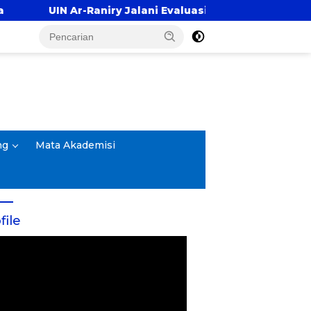
Jalani Evaluasi Pembukaan Prodi Kedokteran, Target T
ng
Mata Akademisi
file