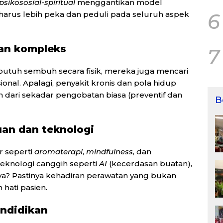
psikososial-spiritual
menggantikan model
6
t harus lebih peka dan peduli pada seluruh aspek
dan kompleks
7
utuh sembuh secara fisik, mereka juga mencari
onal. Apalagi, penyakit kronis dan pola hidup
dari sekadar pengobatan biasa (
preventif dan
B
uan dan teknologi
 seperti
aromaterapi
,
mindfulness
, dan
eknologi canggih seperti
AI
(kecerdasan buatan),
nya? Pastinya kehadiran perawatan yang bukan
 hati pasien.
endidikan