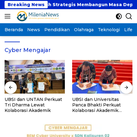
Langsung
saat atau Langkah Strategis Membangun Masa Depan?
Breaking News
ke
konten
Beranda
News
Pendidikan
Olahraga
Teknologi
Lifest
Cyber Mengajar
UBSI dan UNTAN Perkuat
UBSI dan Universitas
Tri Dharma Lewat
Panca Bhakti Perkuat
Kolaborasi Akademik
Kolaborasi Akademik
Lewat Program PKM