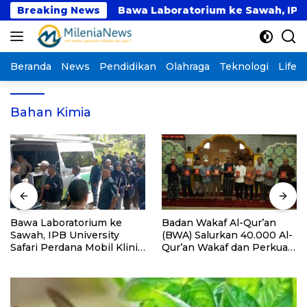
Langsung
hun Ini
Breaking News
Bawa Laboratorium ke Sawah, IPB Univer
ke
konten
Beranda
News
Pendidikan
Olahraga
Teknologi
Lifest
Bahan Kimia
Bawa Laboratorium ke
Badan Wakaf Al-Qur’an
Sawah, IPB University
(BWA) Salurkan 40.000 Al-
Safari Perdana Mobil Klinik
Qur’an Wakaf dan Perkuat
Tanaman
Pemberdayaan Masyarakat
di Kalimantan Barat