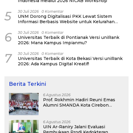
Indonesia melalui 2026 NICAB Workshop
5
30 Juli 2026
0 Komentar
UNM Dorong Digitalisasi PKK Lewat Sistem
Informasi Berbasis Website untuk Kelurahan
Cipinang Melayu
6
30 Juli 2026
0 Komentar
Universitas Terbaik di Pontianak Versi uniRank
2026: Mana Kampus Impianmu?
7
30 Juli 2026
0 Komentar
Universitas Terbaik di Kota Bekasi Versi uniRank
2026: Ada Kampus Digital Kreatif!
Berita Terkini
6 Agustus 2026
Prof. Rokhmin Hadiri Reuni Emas
Alumni SMANDA Kota Cirebon
Angkatan 76: 50 Tahun Lalu Kita
Pernah Bersama
6 Agustus 2026
UIN Ar-Raniry Jalani Evaluasi
Pembukaan Prodi Kedokteran,