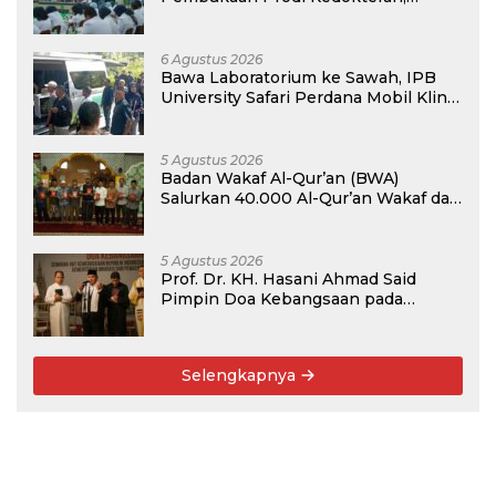
Target Terima Mahasiswa Baru
Tahun Ini
6 Agustus 2026
Bawa Laboratorium ke Sawah, IPB
University Safari Perdana Mobil Klinik
Tanaman
5 Agustus 2026
Badan Wakaf Al-Qur’an (BWA)
Salurkan 40.000 Al-Qur’an Wakaf dan
Perkuat Pemberdayaan Masyarakat
di Kalimantan Barat
5 Agustus 2026
Prof. Dr. KH. Hasani Ahmad Said
Pimpin Doa Kebangsaan pada
Semarak HUT Kemerdekaan RI Ke-81
di Kementerian Imigrasi dan
Pemasyarakatan RI
Selengkapnya