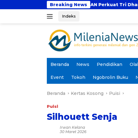
Langsung
?
UBSI dan UNTAN Perkuat Tri Dharma Lewat Ko
Breaking News
ke
Indeks
konten
Beranda
News
Pendidikan
Ola
Event
Tokoh
Ngobrolin Buku
N
Beranda
Kertas Kosong
Puisi
Puisi
Silhouett Senja
Irwan Kelana
30 Maret 2026