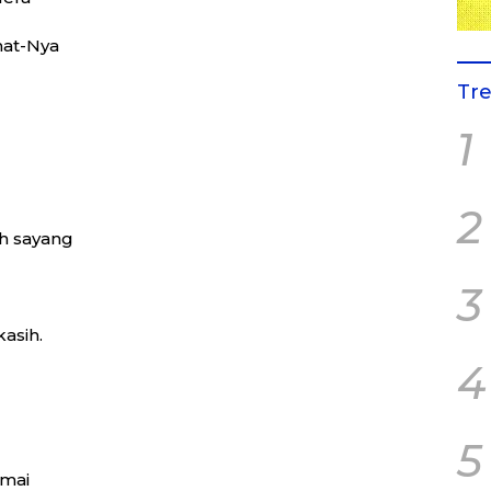
mat-Nya
Tr
1
2
h sayang
3
asih.
4
5
amai