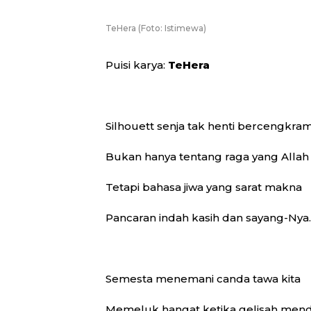
TeHera (Foto: Istimewa)
Puisi karya:
TeHera
Silhouett senja tak henti bercengkra
Bukan hanya tentang raga yang Allah
Tetapi bahasa jiwa yang sarat makna
Pancaran indah kasih dan sayang-Nya.
Semesta menemani canda tawa kita
Memeluk hangat ketika gelisah men