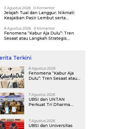
3 Agustus 2026
0 Komentar
Jelajah Tual dan Langgur: Nikmati
Keajaiban Pasir Lembut serta
Fenomena Pasir Timbul di Kepulauan
Kei
8 Agustus 2026
0 Komentar
Fenomena “Kabur Aja Dulu”: Tren
Sesaat atau Langkah Strategis
Membangun Masa Depan?
erita Terkini
8 Agustus 2026
Fenomena “Kabur Aja
Dulu”: Tren Sesaat atau
Langkah Strategis
Membangun Masa
Depan?
7 Agustus 2026
UBSI dan UNTAN
Perkuat Tri Dharma
Lewat Kolaborasi
Akademik
7 Agustus 2026
UBSI dan Universitas