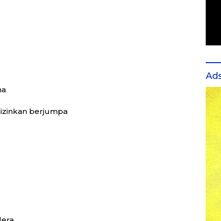
Ad
ma
 izinkan berjumpa
dera