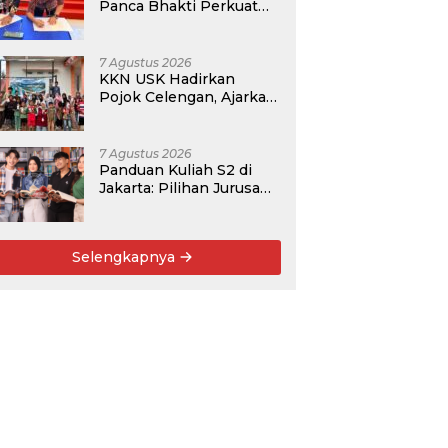
Panca Bhakti Perkuat
Kolaborasi Akademik
Lewat Program PKM
7 Agustus 2026
KKN USK Hadirkan
Pojok Celengan, Ajarkan
Anak Desa Pohroh
Gemar Menabung
7 Agustus 2026
Panduan Kuliah S2 di
Jakarta: Pilihan Jurusan,
Data Prospek, dan
Rekomendasi Kampus
Selengkapnya