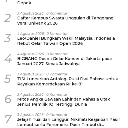
Depok
2
3 Agustus 2026
0 Komentar
Daftar Kampus Swasta Unggulan di Tangerang
Versi uniRank 2026
3
4 Agustus 2026
0 Komentar
Leo/Daniel Bungkam Wakil Malaysia, Indonesia
Rebut Gelar Taiwan Open 2026
4
4 Agustus 2026
0 Komentar
BIGBANG Resmi Gelar Konser di Jakarta pada
Januari 2027, Simak Jadwalnya
5
3 Agustus 2026
0 Komentar
TISI Luncurkan Antologi Puisi Dwi Bahasa untuk
Rayakan Kemerdekaan RI ke-81
6
3 Agustus 2026
0 Komentar
Mitos Angka Bawaan Lahir dan Rahasia Otak
Jenius Pemilik IQ Tertinggi Dunia
7
3 Agustus 2026
0 Komentar
Jelajah Tual dan Langgur: Nikmati Keajaiban Pasir
Lembut serta Fenomena Pasir Timbul di