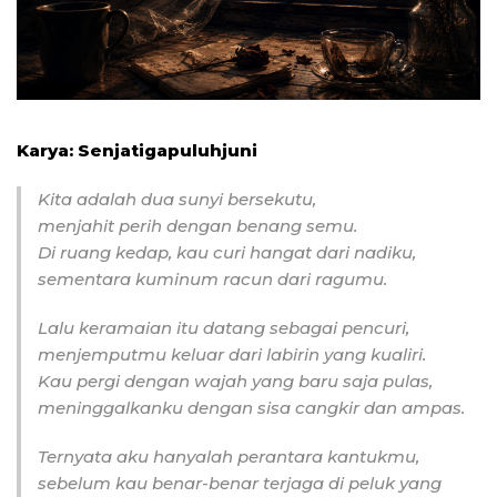
Karya: Senjatigapuluhjuni
Kita adalah dua sunyi bersekutu,
menjahit perih dengan benang semu.
Di ruang kedap, kau curi hangat dari nadiku,
sementara kuminum racun dari ragumu.
Lalu keramaian itu datang sebagai pencuri,
menjemputmu keluar dari labirin yang kualiri.
Kau pergi dengan wajah yang baru saja pulas,
meninggalkanku dengan sisa cangkir dan ampas.
Ternyata aku hanyalah perantara kantukmu,
sebelum kau benar-benar terjaga di peluk yang